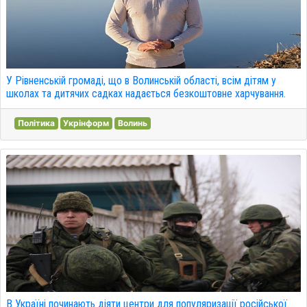
У Рівненській громаді, що в Волинській області, всім дітям у
школах та дитячих садках надається безкоштовне харчування.
Політика
Укрінформ
Волинь
В Україні починають діяти центри для популяризації російської