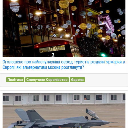
Оголошено про найпопулярніші серед туристів різдвяні ярмарки в
Європі: які альтернативи можна розглянути?
Політика
Сполучене Королівство
Європа