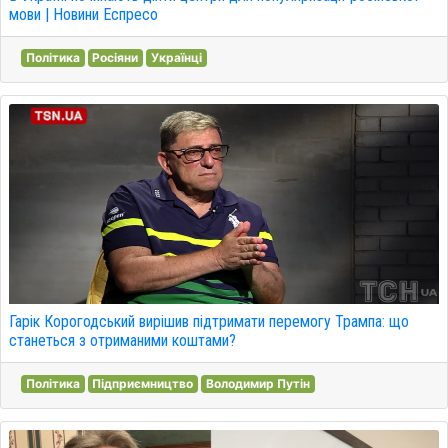
мови | Новини Еспресо
Політика
Росіяни
Українці
Гарік Корогодський вирішив підтримати перемогу Трампа: що
станеться з отриманими коштами?
Політика
Підприємництво
Володимир Путін