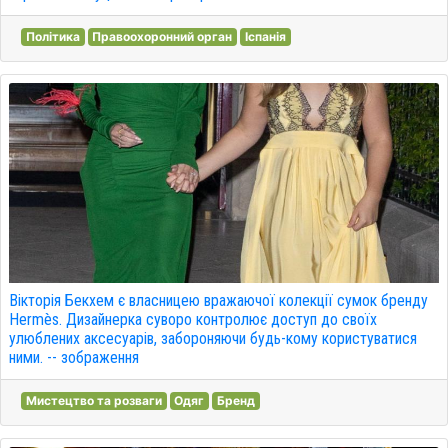
Політика
Правоохоронний орган
Іспанія
Вікторія Бекхем є власницею вражаючої колекції сумок бренду
Hermès. Дизайнерка суворо контролює доступ до своїх
улюблених аксесуарів, забороняючи будь-кому користуватися
ними. -- зображення
Мистецтво та розваги
Одяг
Бренд