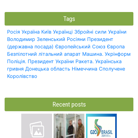
Tags
Росія
Україна
Київ
Українці
Збройні сили України
Володимир Зеленський
Росіяни
Президент
(державна посада)
Європейський Союз
Європа
Безпілотний літальний апарат
Машина.
Укрінформ
Поліція.
Президент України
Ракета.
Українська
гривня
Донецька область
Німеччина
Сполучене
Королівство
Recent posts