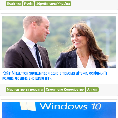
Політика
Росія
Збройні сили України
Кейт Міддлтон залишилася одна з трьома дітьми, оскільки її
кохана людина вирішила піти.
Мистецтво та розваги
Сполучене Королівство
Англія