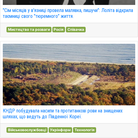
"Сім місяців у в'язниці провела малявка, пишучи": Лоліта відкрила
таємниці свого "тюремного" життя.
Мистецтво та розваги
Росія
Співачка
КНДР побудувала насипи та протитанкові рови на знищених
шляхах, що ведуть до Південної Кореї.
Військовослужбовці
Укрінформ
Технологія