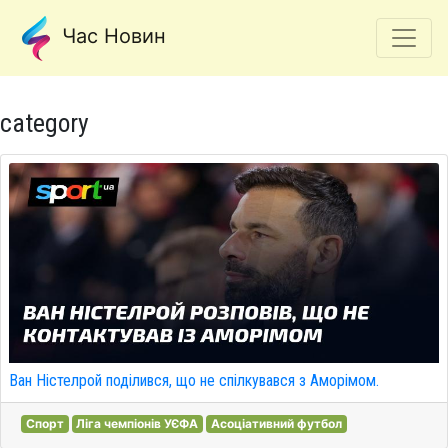
Час Новин
category
Ван Ністелрой поділився, що не спілкувався з Аморімом.
Спорт
Ліга чемпіонів УЄФА
Асоціативний футбол