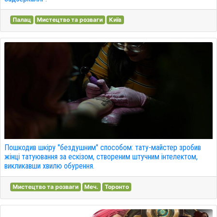
Палац
Мистецтво та розваги
Київ
Пошкодив шкіру "бездушним" способом: тату-майстер зробив
жінці татуювання за ескізом, створеним штучним інтелектом,
викликавши хвилю обурення.
Мистецтво та розваги
Меч.
Торонто