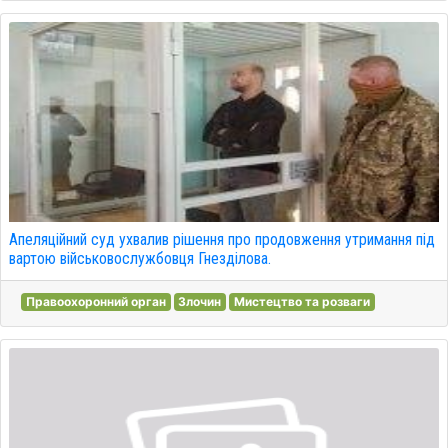
Апеляційний суд ухвалив рішення про продовження утримання під
вартою військовослужбовця Гнезділова.
Правоохоронний орган
Злочин
Мистецтво та розваги