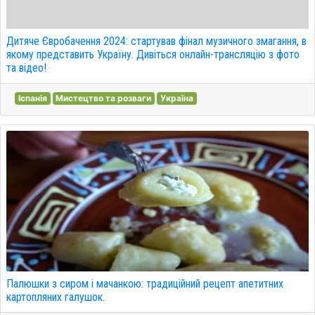
Дитяче Євробачення 2024: стартував фінал музичного змагання, в
якому представить Україну. Дивіться онлайн-трансляцію з фото
та відео!
Іспанія
Мистецтво та розваги
Україна
Палюшки з сиром і мачанкою: традиційний рецепт апетитних
картопляних галушок.