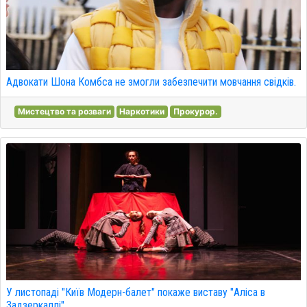
Адвокати Шона Комбса не змогли забезпечити мовчання свідків.
Мистецтво та розваги
Наркотики
Прокурор.
У листопаді "Київ Модерн-балет" покаже виставу "Аліса в
Задзеркаллі".