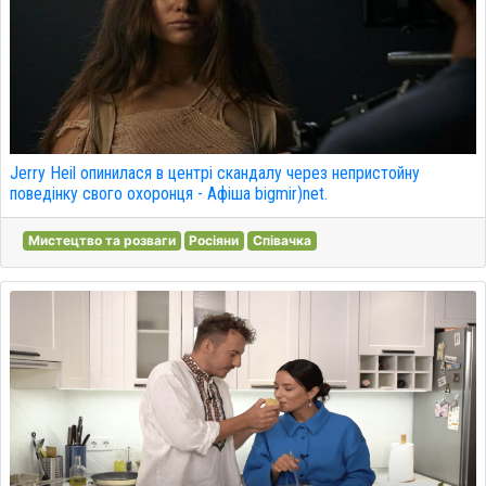
Jerry Heil опинилася в центрі скандалу через непристойну
поведінку свого охоронця - Афіша bigmir)net.
Мистецтво та розваги
Росіяни
Співачка