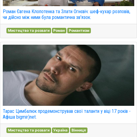
Роман Євгена Клопотенка та Злати Огнєвіч: шеф-кухар розповів,
чи дійсно між ними була романтична зв'язок.
Мистецтво та розваги
Роман
Романтизм
Тарас Цимбалюк продемонстрував свої таланти у віці 17 років -
Афіша bigmir)net.
Мистецтво та розваги
Україна
Вінниця