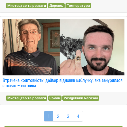
Мистецтво та розваги
Дерево.
Температура
Втрачена коштовність: дайвер відновив каблучку, яка занурилася
в океан – світлина.
Мистецтво та розваги
Роман
Роздрібний магазин
1
2
3
4