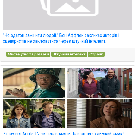
"Не здатен замінити людей." Бен Аффлек закликає акторів і
сценаристів не хвилюватися через штучний інтелект.
Мистецтво та розваги
Штучний інтелект
Страйк
7 шоу від Apple TV, які вас вразять. Історії на будь-який смак!