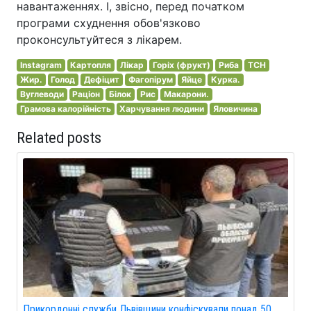
навантаженнях. І, звісно, перед початком
програми схуднення обов'язково
проконсультуйтеся з лікарем.
Instagram
Картопля
Лікар
Горіх (фрукт)
Риба
ТСН
Жир.
Голод
Дефіцит
Фагопірум
Яйце
Курка.
Вуглеводи
Раціон
Білок
Рис
Макарони.
Грамова калорійність
Харчування людини
Яловичина
Related posts
Прикордонні служби Львівщини конфіскували понад 50