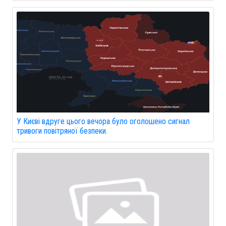
У Києві вдруге цього вечора було оголошено сигнал
тривоги повітряної безпеки.