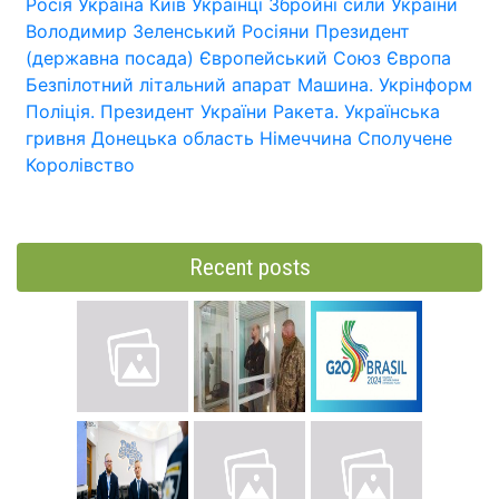
Росія
Україна
Київ
Українці
Збройні сили України
Володимир Зеленський
Росіяни
Президент
(державна посада)
Європейський Союз
Європа
Безпілотний літальний апарат
Машина.
Укрінформ
Поліція.
Президент України
Ракета.
Українська
гривня
Донецька область
Німеччина
Сполучене
Королівство
Recent posts