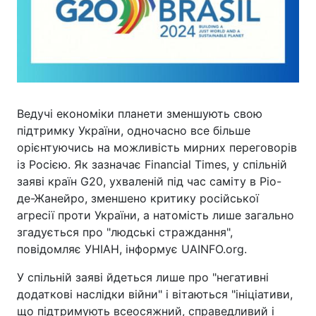
Ведучі економіки планети зменшують свою
підтримку України, одночасно все більше
орієнтуючись на можливість мирних переговорів
із Росією. Як зазначає Financial Times, у спільній
заяві країн G20, ухваленій під час саміту в Ріо-
де-Жанейро, зменшено критику російської
агресії проти України, а натомість лише загально
згадується про "людські страждання",
повідомляє УНІАН, інформує UAINFO.org.
У спільній заяві йдеться лише про "негативні
додаткові наслідки війни" і вітаються "ініціативи,
що підтримують всеосяжний, справедливий і