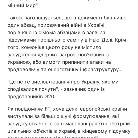
міцний мир".
Також наголошується, що в документі був лише
один абзац, присвячений війні в Україні,
порівняно із сімома абзацами в заяві за
підсумками торішнього саміту в Нью-Делі. Крім
того, комюніке цього року не містило
засудження ядерних загроз, пов'язаних з
Україною, або вимоги припинити атаки на
продовольчу та енергетичну інфраструктуру...
"Це не те висловлювання про Україну, яке ми
сподівалися почути", - зазначив один із
представників G20.
Як повідомляє FT, хоча деякі європейські країни
виступали за більш рішучі формулювання, які
засуджують Росію за її масовані ракетні обстріли
цивільних об'єктів в Україні, в кінцевому підсумку