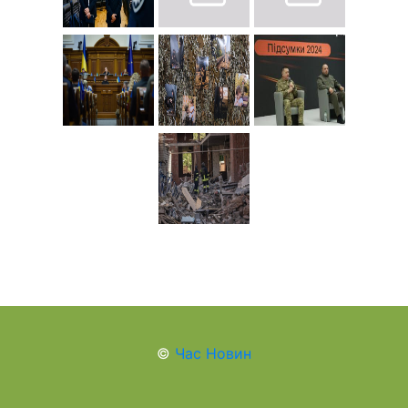
©
Час Новин