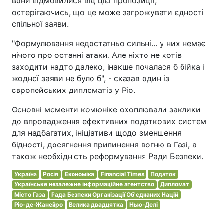
вони відмовилися від цієї пропозиції,
остерігаючись, що це може загрожувати єдності
спільної заяви.
"Формулювання недостатньо сильні... у них немає
нічого про останні атаки. Але ніхто не хотів
заходити надто далеко, інакше почалася б бійка і
жодної заяви не було б", - сказав один із
європейських дипломатів у Ріо.
Основні моменти комюніке охоплювали заклики
до впровадження ефективних податкових систем
для надбагатих, ініціативи щодо зменшення
бідності, досягнення припинення вогню в Газі, а
також необхідність реформування Ради Безпеки.
Україна
Росія
Економіка
Financial Times
Податок
Українське незалежне інформаційне агентство
Дипломат
Місто Газа
Рада Безпеки Організації Об'єднаних Націй
Ріо-де-Жанейро
Велика двадцятка
Нью-Делі