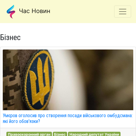
Час Новин
Бізнес
Умєров оголосив про створення посади військового омбудсмана:
які його обов'язки?
Правоохоронний орган
Бізнес
Народний депутат України