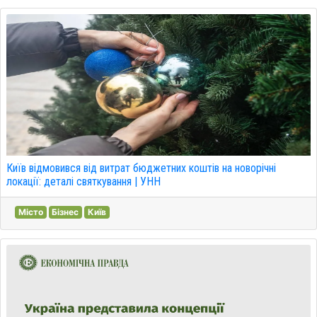
Київ відмовився від витрат бюджетних коштів на новорічні
локації: деталі святкування | УНН
Місто
Бізнес
Київ