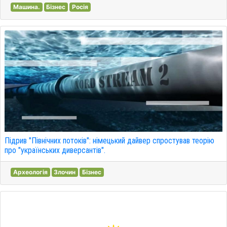
Машина.
Бізнес
Росія
Підрив "Північних потоків": німецький дайвер спростував теорію
про "українських диверсантів".
Археологія
Злочин
Бізнес