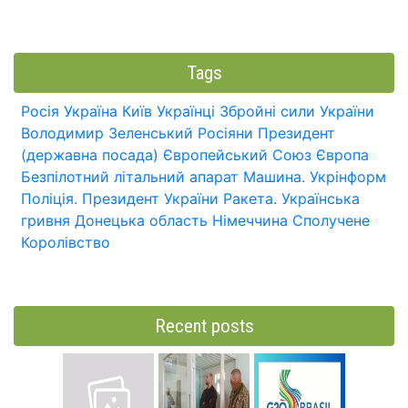
Tags
Росія
Україна
Київ
Українці
Збройні сили України
Володимир Зеленський
Росіяни
Президент
(державна посада)
Європейський Союз
Європа
Безпілотний літальний апарат
Машина.
Укрінформ
Поліція.
Президент України
Ракета.
Українська
гривня
Донецька область
Німеччина
Сполучене
Королівство
Recent posts