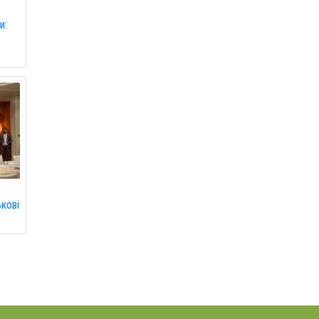
и:
кові