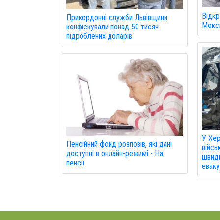
Відкр
Прикордонні служби Львівщини
Мекси
конфіскували понад 50 тисяч
підроблених доларів.
У Хер
Пенсійний фонд розповів, які дані
війсь
доступні в онлайн-режимі - На
швидк
пенсії
еваку