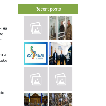
Recent posts
и на
ве
-
ати
себе
ів і