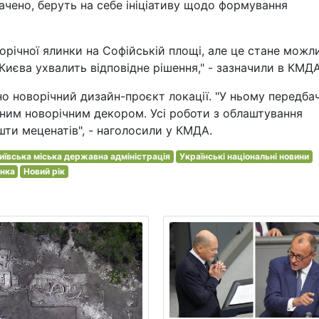
начено, беруть на себе ініціативу щодо формування
орічної ялинки на Софійській площі, але це стане мож
иєва ухвалить відповідне рішення," - зазначили в КМДА
но новорічний дизайн-проєкт локації. "У ньому передба
ним новорічним декором. Усі роботи з облаштування
шти меценатів", - наголосили у КМДА.
иївська міська державна адміністрація
Українські національні новини
инка
Новий рік