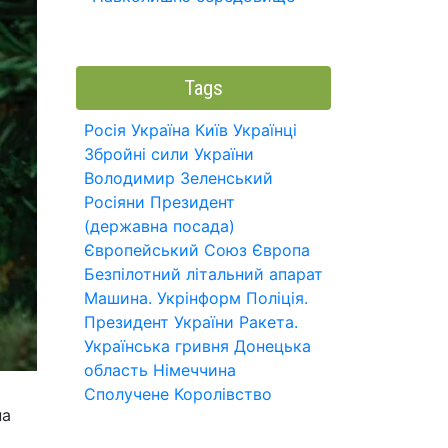
Tags
Росія
Україна
Київ
Українці
Збройні сили України
Володимир Зеленський
Росіяни
Президент
(державна посада)
Європейський Союз
Європа
Безпілотний літальний апарат
Машина.
Укрінформ
Поліція.
Президент України
Ракета.
Українська гривня
Донецька
область
Німеччина
Сполучене Королівство
на