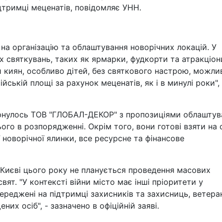
дтримці меценатів, повідомляє УНН.
на організацію та облаштування новорічних локацій. У
 святкувань, таких як ярмарки, фудкорти та атракціон
 киян, особливо дітей, без святкового настрою, можли
ській площі за рахунок меценатів, як і в минулі роки", 
вернулось ТОВ "ГЛОБАЛ-ДЕКОР" з пропозиціями облаштув
ього в розпорядженні. Окрім того, вони готові взяти на 
 новорічної ялинки, все ресурсне та фінансове
 Києві цього року не планується проведення масових
вят. "У контексті війни місто має інші пріоритети у
ереджені на підтримці захисників та захисниць, ветеран
их осіб", - зазначено в офіційній заяві.