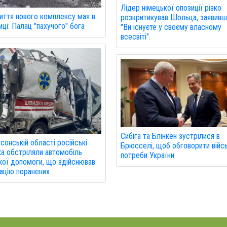
Лідер німецької опозиції різко
иття нового комплексу мая в
розкритикував Шольца, заявивш
ці: Палац "пахучого" бога
"Ви існуєте у своєму власному
всесвіті".
Сибіга та Блінкен зустрілися в
сонській області російські
Брюсселі, щоб обговорити війсь
ка обстріляли автомобіль
потреби України.
ої допомоги, що здійснював
ацію поранених.