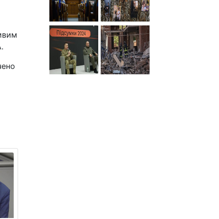
ливим
.
чено