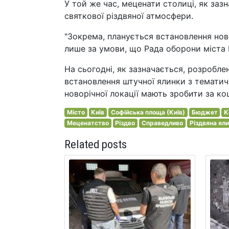
У той же час, меценати столиці, як заз
святкової різдвяної атмосфери.
"Зокрема, планується встановлення нов
лише за умови, що Рада оборони міста К
На сьогодні, як зазначається, розробле
встановлення штучної ялинки з тематич
новорічної локації мають зробити за ко
Місто
Київ
Софійська площа (Київ)
Бюджет
К
Меценатство
Різдво
Справедливо
Різдвяна ял
Related posts