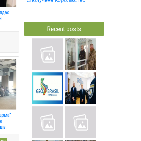
Сполучене Королівство
лядає
и
Recent posts
арма"
на
ців.
рма