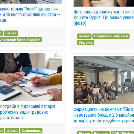
ачає термін "білий" долар і чи
Як у повсякденному житті виг
 для нього особливі винятки --
Кончіта Вурст. Це важко уявит
e.ua
(фото)
р
Бізнес
Бізнес
Соціальна мережа
ональний банк України
Україна
потреби в підписанні паперів:
Фармацевтична компанія "Біоф
роз'яснив види трудових
інвестувала більше 2,5 мільйо
рів в Україні
доларів у освіту здібних україн
ес
Фірма
Сміливіше.
Бізнес
Біологія
ТОВ "Біофа