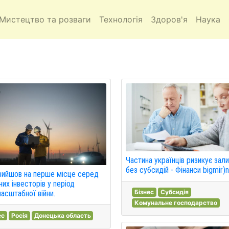
Мистецтво та розваги
Технологія
Здоров'я
Наука
Частина українців ризикує зал
без субсидій - Фінанси bigmir)
ийшов на перше місце серед
них інвесторів у період
Бізнес
Субсидія
асштабної війни.
Комунальне господарство
ес
Росія
Донецька область