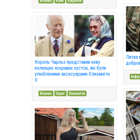
Бізнес
Київ
Європа
Литва 
Король Чарльз представив нову
добров
колекцію яскравих хусток, які були
улюбленими аксесуарами Єлизавети
Інф
II.
Бізнес
Одяг
Екологія