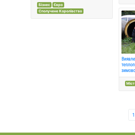
Бізнес
Євро
Сполучене Королівство
Виявле
теплоп
зимово
Міст
1