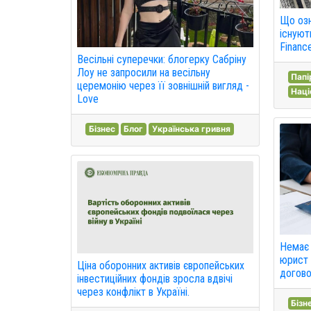
Що озн
існують
Financ
Весільні суперечки: блогерку Сабріну
Лоу не запросили на весільну
Папі
церемонію через її зовнішній вигляд -
Наці
Love
Бізнес
Блог
Українська гривня
Немає 
юрист 
Ціна оборонних активів європейських
догово
інвестиційних фондів зросла вдвічі
через конфлікт в Україні.
Бізн