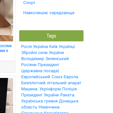
Спорт
Навколишнє середовище
Tags
росіяни
Росія
Україна
Київ
Українці
ами в
Збройні сили України
Володимир Зеленський
Росіяни
Президент
(державна посада)
Європейський Союз
Європа
Безпілотний літальний апарат
Машина.
Укрінформ
Поліція.
Президент України
Ракета.
Українська гривня
Донецька
область
Німеччина