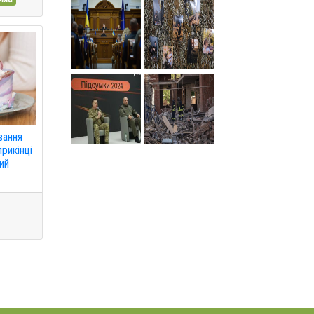
вання
рикінці
ий