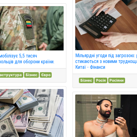
Мільярдні угоди під загрозою: 
мобілізує 5,5 тисяч
стикаються з новими труднощ
ольців для оборони країни.
Китаї - Фінанси
раструктура
Бізнес
Євро
Бізнес
Росія
Росіяни