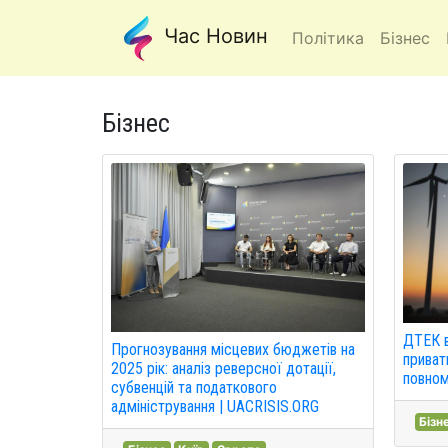
Час Новин
Політика
Бізнес
Бізнес
ДТЕК в
Прогнозування місцевих бюджетів на
приват
2025 рік: аналіз реверсної дотації,
повном
субвенцій та податкового
адміністрування | UACRISIS.ORG
Бізн