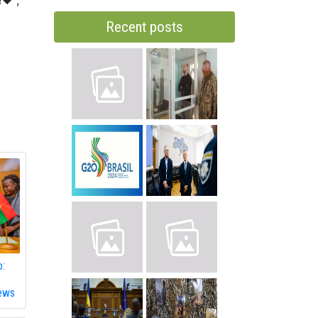
❤️",
Recent posts
о:
News