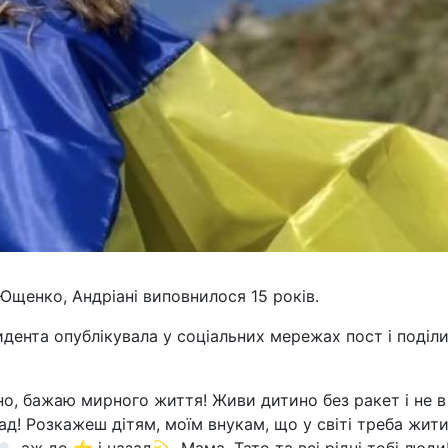
Ющенко, Андріані виповнилося 15 років.
зидента опублікувала у соціальних мережах пост і поділ
о, бажаю мирного життя! Живи дитино без ракет і не в
гад! Розкажеш дітям, моїм внукам, що у світі треба жити