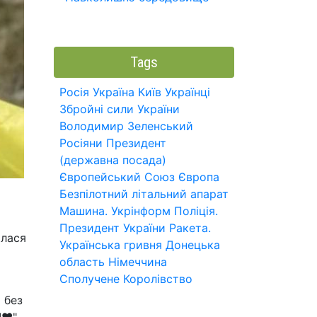
Tags
Росія
Україна
Київ
Українці
Збройні сили України
Володимир Зеленський
Росіяни
Президент
(державна посада)
Європейський Союз
Європа
Безпілотний літальний апарат
Машина.
Укрінформ
Поліція.
Президент України
Ракета.
илася
Українська гривня
Донецька
область
Німеччина
Сполучене Королівство
 без