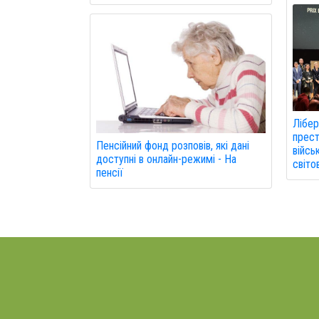
Лібер
прест
Пенсійний фонд розповів, які дані
війсь
доступні в онлайн-режимі - На
світо
пенсії