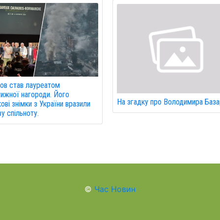
ов став лауреатом
ижної нагороди. Його
На згадку про Володимира База
кові знімки з України вразили
ву спільноту.
©
Час Новин