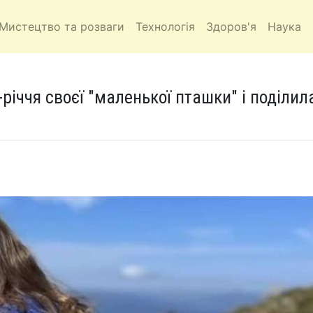
Мистецтво та розваги
Технологія
Здоров'я
Наука
іччя своєї "маленької пташки" і поділил