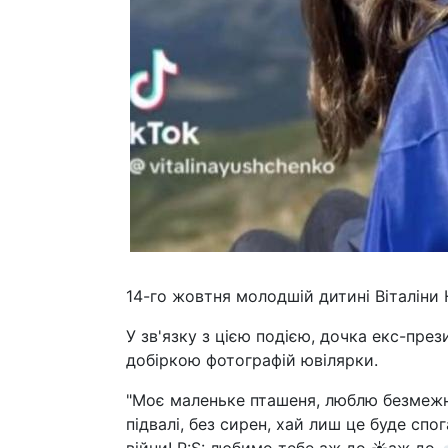
14-го жовтня молодшій дитині Віталіни 
У зв'язку з цією подією, дочка екс-пре
добіркою фотографій ювілярки.
"Моє маленьке пташеня, люблю безмежн
підвалі, без сирен, хай лиш це буде спо