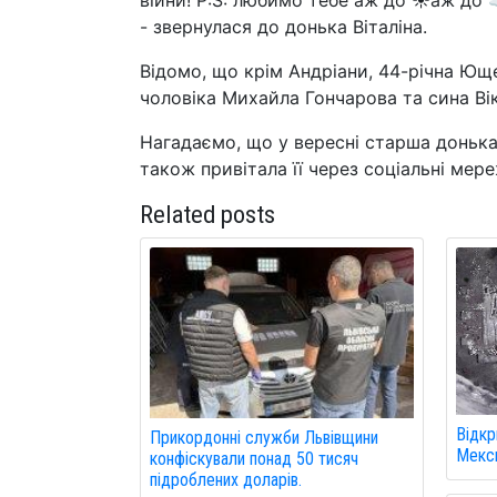
війни! P:S: любимо тебе аж до ☀️аж до ☁️
- звернулася до донька Віталіна.
Відомо, що крім Андріани, 44-річна Ющ
чоловіка Михайла Гончарова та сина Вік
Нагадаємо, що у вересні старша донька 
також привітала її через соціальні мере
Related posts
Відкр
Прикордонні служби Львівщини
Мекси
конфіскували понад 50 тисяч
підроблених доларів.