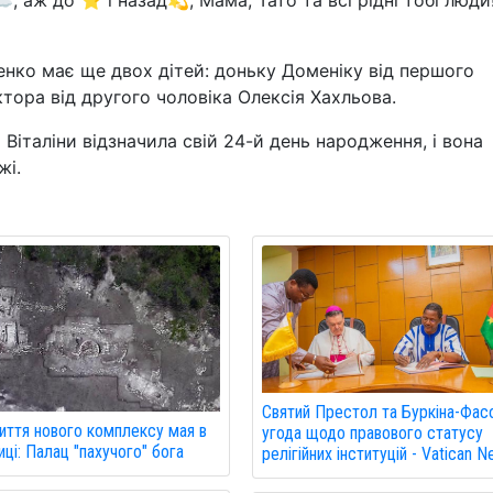
, аж до ⭐️ і назад💫, Мама, Тато та всі рідні тобі люди!
енко має ще двох дітей: доньку Доменіку від першого
тора від другого чоловіка Олексія Хахльова.
Віталіни відзначила свій 24-й день народження, і вона
жі.
Святий Престол та Буркіна-Фас
иття нового комплексу мая в
угода щодо правового статусу
ці: Палац "пахучого" бога
релігійних інституцій - Vatican 