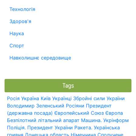
Технологія
Здоров'я
Наука
Спорт
Навколишнє середовище
Tags
Росія
Україна
Київ
Українці
Збройні сили України
Володимир Зеленський
Росіяни
Президент
(державна посада)
Європейський Союз
Європа
Безпілотний літальний апарат
Машина.
Укрінформ
Поліція.
Президент України
Ракета.
Українська
гривня
Донецька область
Німеччина
Сполучене