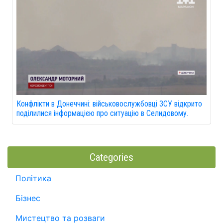
Конфлікти в Донеччині: військовослужбовці ЗСУ відкрито
поділилися інформацією про ситуацію в Селидовому.
Categories
Політика
Бізнес
Мистецтво та розваги