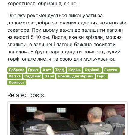
коректності обрізання, якщо:
Обрізку рекомендується виконувати за
допомогою добре заточених садових ножиць або
секатора. При цьому важливо залишити пагони
на висоті 5-10 см. Листя, яке ви зрізали, можна
спалити, а залишені пагони бажано посипати
попелом. У ґрунт варто додати компост, сухий
торф, опале листя та хвою для мульчування.
Добрива
Ґрунт
Азот
Торф
Корінь
Стріляй.
Листок.
Квітка
Садівник
Хвоя
Ножиці для обрізки
Герб.
Компост
Related posts