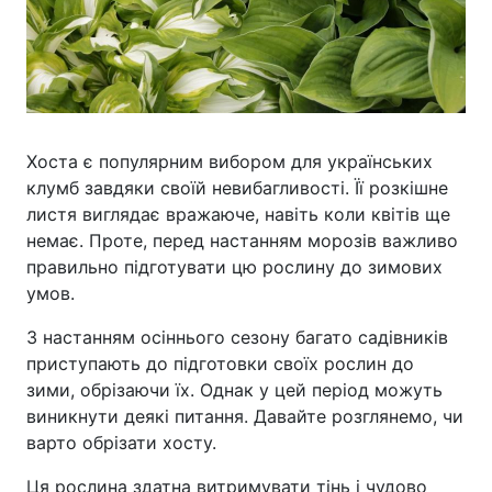
Хоста є популярним вибором для українських
клумб завдяки своїй невибагливості. Її розкішне
листя виглядає вражаюче, навіть коли квітів ще
немає. Проте, перед настанням морозів важливо
правильно підготувати цю рослину до зимових
умов.
З настанням осіннього сезону багато садівників
приступають до підготовки своїх рослин до
зими, обрізаючи їх. Однак у цей період можуть
виникнути деякі питання. Давайте розглянемо, чи
варто обрізати хосту.
Ця рослина здатна витримувати тінь і чудово