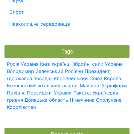
Наука
Спорт
Навколишнє середовище
Tags
Росія
Україна
Київ
Українці
Збройні сили України
Володимир Зеленський
Росіяни
Президент
(державна посада)
Європейський Союз
Європа
Безпілотний літальний апарат
Машина.
Укрінформ
Поліція.
Президент України
Ракета.
Українська
гривня
Донецька область
Німеччина
Сполучене
Королівство