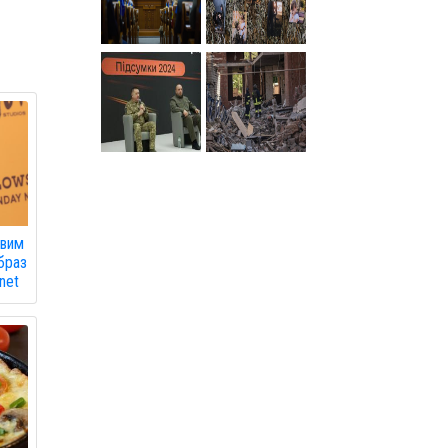
овим
браз
net