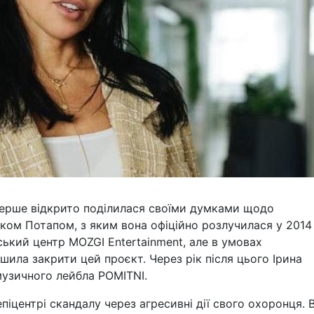
перше відкрито поділилася своїми думками щодо
іком Потапом, з яким вона офіційно розлучилася у 2014
ський центр MOZGI Entertainment, але в умовах
шила закрити цей проєкт. Через рік після цього Ірина
музичного лейбла POMITNI.
епіцентрі скандалу через агресивні дії свого охоронця. 