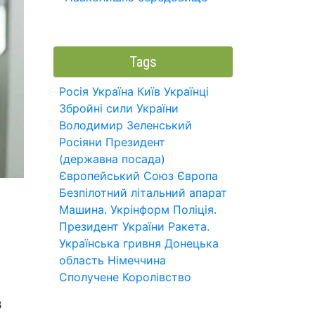
Tags
Росія
Україна
Київ
Українці
Збройні сили України
Володимир Зеленський
Росіяни
Президент
(державна посада)
Європейський Союз
Європа
Безпілотний літальний апарат
Машина.
Укрінформ
Поліція.
Президент України
Ракета.
Українська гривня
Донецька
область
Німеччина
Сполучене Королівство
В