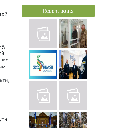
Recent posts
 той
му,
ий
нших
ким
кти,
ути