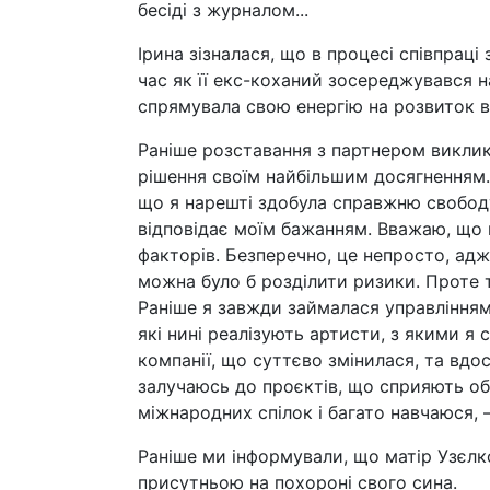
бесіді з журналом...
Ірина зізналася, що в процесі співпраці
час як її екс-коханий зосереджувався н
спрямувала свою енергію на розвиток в
Раніше розставання з партнером виклик
рішення своїм найбільшим досягненням. 
що я нарешті здобула справжню свободу,
відповідає моїм бажанням. Вважаю, що н
факторів. Безперечно, це непросто, адж
можна було б розділити ризики. Проте т
Раніше я завжди займалася управлінням 
які нині реалізують артисти, з якими я
компанії, що суттєво змінилася, та вдо
залучаюсь до проєктів, що сприяють об
міжнародних спілок і багато навчаюся,
Раніше ми інформували, що матір Узєлк
присутньою на похороні свого сина.