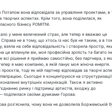
 з Потапом вона відповідала за управління проектами, в
а творчих аспектах. Крім того, вона поділилася, як
ласного бізнесу POMITNI.
ало у мене величезний страх, але тепер я вважаю це
Справа не в тому, що хтось із нас був не таким, а в то
 взяла на себе відповідальність і створила простір, як
а це вплинули вік, моя професійна зрілість та багато і
е всі рішення я приймаю самостійно, без партнера, з я
епер я маю компанію, в якій панує моя жіноча енергія.
проєктів, тоді як мій партнер відповідав за творчі аспе
 співпрацюю. Сьогодні я концентруюся на структуризації
сконаленні внутрішніх комунікацій. Також я активно
'єднанню ринку і підтримці артистів, входжу до
 — поділилася своїми думками Горова.
ова роз'яснила, чому вона не дозволила Боржемській б