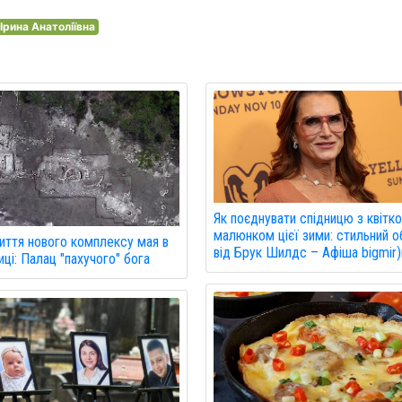
Ірина Анатоліївна
Як поєднувати спідницю з квітк
малюнком цієї зими: стильний о
иття нового комплексу мая в
від Брук Шилдс – Афіша bigmir)
ці: Палац "пахучого" бога