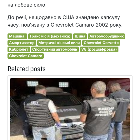
на лобове скло.
До речі, нещодавно в США знайдено капсулу
часу, пов'язану з Chevrolet Camaro 2002 року.
Машина.
Трансмісія (механіка)
Шина
Автобусобудівник
Амортизатор
Метричні кінські сили
Chevrolet Corvette
Кабріолет
Спортивний автомобіль
V8 (розшифровка)
Chevrolet Camaro
Related posts