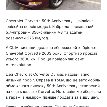
Chevrolet Corvette 50th Anniversary -- рідкісна
ювілейна версія моделі. Кабріолет оснащений
5,7-літровим 350-сильним V8 та здатен
розвинути 275 км/год.
У США виявили ідеально збережений кабріолет
Chevrolet Corvette 2003 року. Спорткар проїхав
усього 3600 км. Про це повідомляє сайт
Autoevolution.
Цей Chevrolet Corvette C5 має надзвичайно
низький пробіг. Справа в тому, що це автомобіль
обмеженого випуску 50th Anniversary, створений
на честь ювілею Corvette. Його свідомо зберігали
в гаражі з наміром пізніше продати за вищу ціну.
Кузов, інтер'єр та двигун Chevrolet Corvette