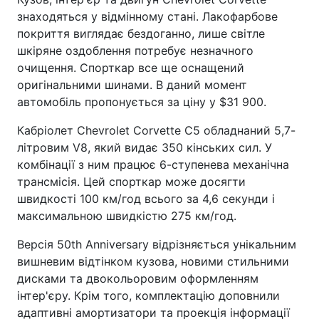
знаходяться у відмінному стані. Лакофарбове
покриття виглядає бездоганно, лише світле
шкіряне оздоблення потребує незначного
очищення. Спорткар все ще оснащений
оригінальними шинами. В даний момент
автомобіль пропонується за ціну у $31 900.
Кабріолет Chevrolet Corvette C5 обладнаний 5,7-
літровим V8, який видає 350 кінських сил. У
комбінації з ним працює 6-ступенева механічна
трансмісія. Цей спорткар може досягти
швидкості 100 км/год всього за 4,6 секунди і
максимальною швидкістю 275 км/год.
Версія 50th Anniversary відрізняється унікальним
вишневим відтінком кузова, новими стильними
дисками та двокольоровим оформленням
інтер'єру. Крім того, комплектацію доповнили
адаптивні амортизатори та проекція інформації