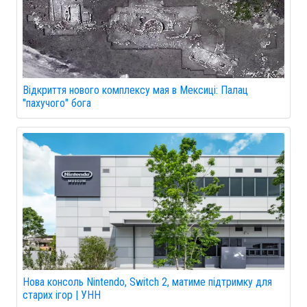
Відкриття нового комплексу мая в Мексиці: Палац
"пахучого" бога
Нова консоль Nintendo, Switch 2, матиме підтримку для
старих ігор | УНН