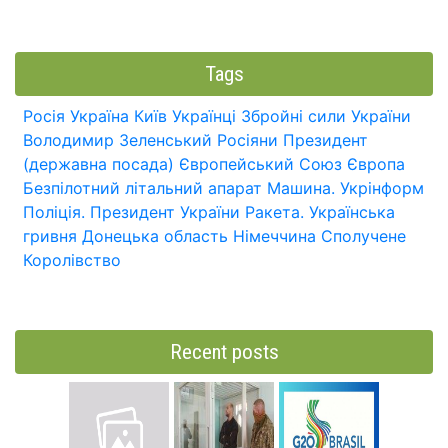
Tags
Росія
Україна
Київ
Українці
Збройні сили України
Володимир Зеленський
Росіяни
Президент
(державна посада)
Європейський Союз
Європа
Безпілотний літальний апарат
Машина.
Укрінформ
Поліція.
Президент України
Ракета.
Українська
гривня
Донецька область
Німеччина
Сполучене
Королівство
Recent posts