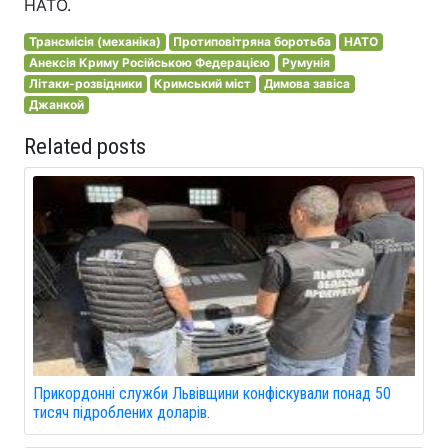
НАТО.
Трансмісія (механіка)
Протиповітряна боротьба
НАТО
Анексія Криму Російською Федерацією
Румунія
Літаки-розвідники
Кримський міст
Димова завіса
Джанкой
Related posts
Прикордонні служби Львівщини конфіскували понад 50
тисяч підроблених доларів.