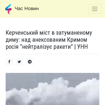
Час Новин
Керченський міст в затуманеному
диму: над анексованим Кримом
росія "нейтралізує ракети" | УНН