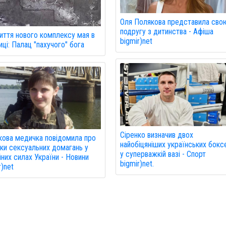
Оля Полякова представила сво
подругу з дитинства - Афіша
иття нового комплексу мая в
bigmir)net
ці: Палац "пахучого" бога
Сіренко визначив двох
кова медичка повідомила про
найобіцяніших українських бокс
ки сексуальних домагань у
у суперважкій вазі - Спорт
них силах України - Новини
bigmir)net.
r)net