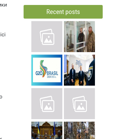
мки
Recent posts
ісі
о
х