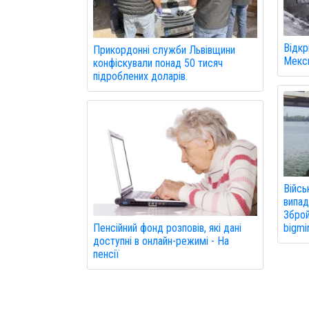
Відкр
Прикордонні служби Львівщини
Мекси
конфіскували понад 50 тисяч
підроблених доларів.
Війсь
випад
Зброй
Пенсійний фонд розповів, які дані
bigmi
доступні в онлайн-режимі - На
пенсії