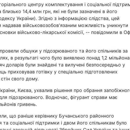
оріального центру комплектування і соціальної підтри
близько 14,4 млн грн, які не були зазначені в його
дексу України). Згідно з інформацією слідства, цей
и надавав військовозобов'язаним можливість уникнути
новки військово-лікарської комісії, -- повідомили в Оф
провели обшуки у підозрюваного та його спільників за
ях, в результаті чого було виявлено понад 1,2 мільйона
яч доларів були знайдені та вилучені безпосередньо у
ць приховував готівку у спеціально підготовлених
стін свого дому.
країни, Києва, ухвалив рішення про обрання запобіжног
для підозрюваного. Водночас, фігурант справи має
льйонів гривень.
или, що раніше керівнику Бучанського районного
 та соціальної підтримки і двом його спільникам було
анні законній діяльності Збройних Сил України та інши