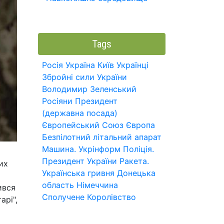
Tags
Росія
Україна
Київ
Українці
Збройні сили України
Володимир Зеленський
Росіяни
Президент
(державна посада)
Європейський Союз
Європа
Безпілотний літальний апарат
Машина.
Укрінформ
Поліція.
Президент України
Ракета.
их
Українська гривня
Донецька
область
Німеччина
ився
Сполучене Королівство
арі",