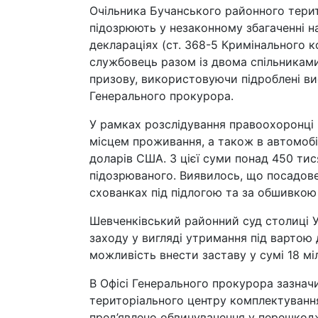
Очільника Бучанського районного терит
підозрюють у незаконному збагаченні на 
деклараціях (ст. 368-5 Кримінального ко
службовець разом із двома спільникам
призову, використовуючи підроблені вис
Генерального прокурора.
У рамках розслідування правоохоронці 
місцем проживання, а також в автомобіл
доларів США. З цієї суми понад 450 тис
підозрюваного. Виявилось, що посадове
схованках під підлогою та за обшивкою 
Шевченківський районний суд столиці У
заходу у вигляді утримання під вартою 
можливість внести заставу у сумі 18 мі
В Офісі Генерального прокурора зазнач
територіального центру комплектування
пред’явлено обвинувачення у перешкодж