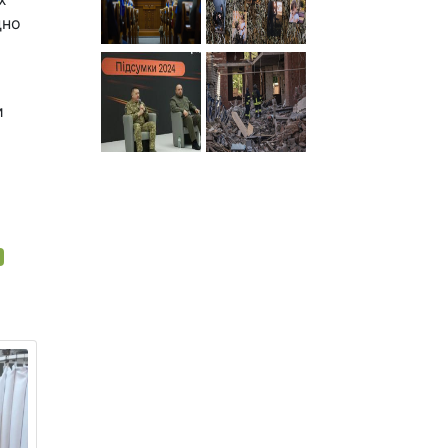
дно
и