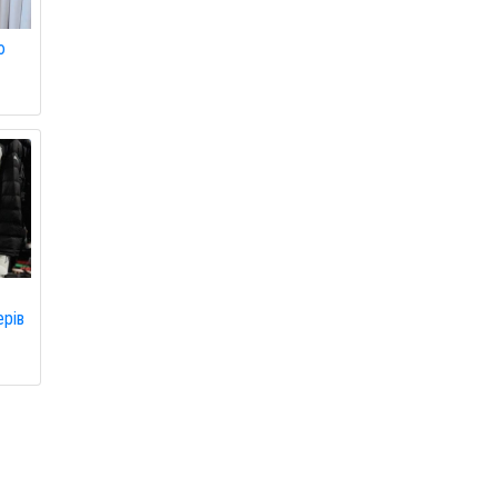
ю
ерів