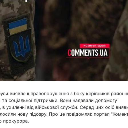
 були виявлені правопорушення з боку керівників районн
 та соціальної підтримки. Вони надавали допомогу
ю, в ухиленні від військової служби. Серед цих осіб вияв
лосили нову підозру. Про це повідомляє портал "Комент
о прокурора.