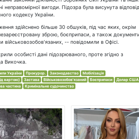
і неправомірної вигоди. Підозра була висунута відпові
льного кодексу України.
ння здійснено більше 30 обшуків, під час яких, окрім
 незареєстровану зброю, боєприпаси, а також документ
и військовозобов'язаних, -- повідомили в Офісі.
рили особисті дані підозрюваного, проте згідно з
да Викочка.
или України
Прокурор.
Законодавство
Мобілізація
ід вартою)
Застава
Військовозобов'язаний
Боєприпаси
Долар США
ова частина
Кримінальне судочинство