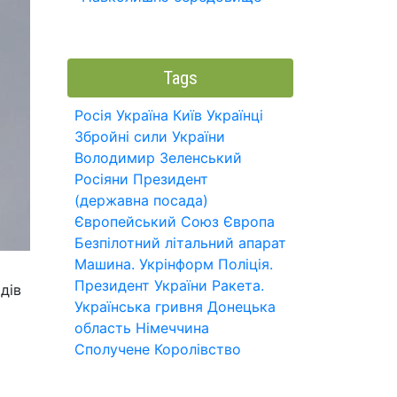
Tags
Росія
Україна
Київ
Українці
Збройні сили України
Володимир Зеленський
Росіяни
Президент
(державна посада)
Європейський Союз
Європа
Безпілотний літальний апарат
Машина.
Укрінформ
Поліція.
Президент України
Ракета.
дів
Українська гривня
Донецька
область
Німеччина
Сполучене Королівство