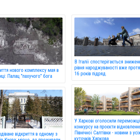
В Італії спостерігається знижен
рівня народжуваності вже прот
иття нового комплексу мая в
16 років підряд.
ці: Палац "пахучого" бога
У Харкові оголосили переможці
конкурсу на проєкти відновленн
Північної Салтівки - новини з усі
діване відкриття в одному з
куточків Харкова.
ів Києва: місце, де проживали