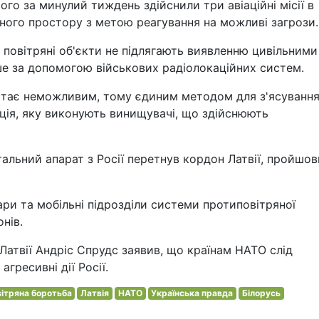
ого за минулий тиждень здійснили три авіаційні місії в
ного простору з метою реагування на можливі загрози.
 повітряні об'єкти не підлягають виявленню цивільними
ише за допомогою військових радіолокаційних систем.
 стає неможливим, тому єдиним методом для з'ясуванн
ація, яку виконують винищувачі, що здійснюють
тальний апарат з Росії перетнув кордон Латвії, пройшо
ари та мобільні підрозділи системи протиповітряної
нів.
 Латвії Андріс Спрудс заявив, що країнам НАТО слід
гресивні дії Росії.
ітряна боротьба
Латвія
НАТО
Українська правда
Білорусь