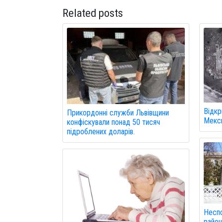
Related posts
Відкр
Прикордонні служби Львівщини
Мекси
конфіскували понад 50 тисяч
підроблених доларів.
Неспо
район