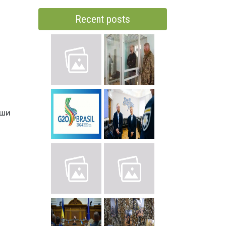
Recent posts
я
вши