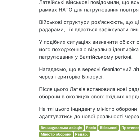
Латвійські військові повідомили, що всь
рамках НАТО для патрулювання повітря
Військові структури роз'яснюють, що ці
радарами, і їх вдається зафіксувати л
У подібних ситуаціях визначити об'єкт
його походження є візуальна ідентифік
патрулювання у Балтійському регіоні.
Нагадаємо, що в вересні безпілотний лі
через територію Білорусі.
Після цього Латвія встановила нові рад
оборони в околицях своїх східних кордо
На тлі цього інциденту міністр оборони
адаптуватись до нової реальності через а
Винищувальна авіація
Росія
Військові
Протипов
Міністр оборони
Радар.