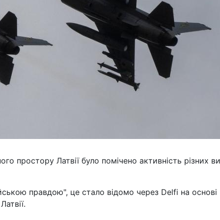
го простору Латвії було помічено активність різних ви
ською правдою", це стало відомо через Delfi на основі
Латвії.