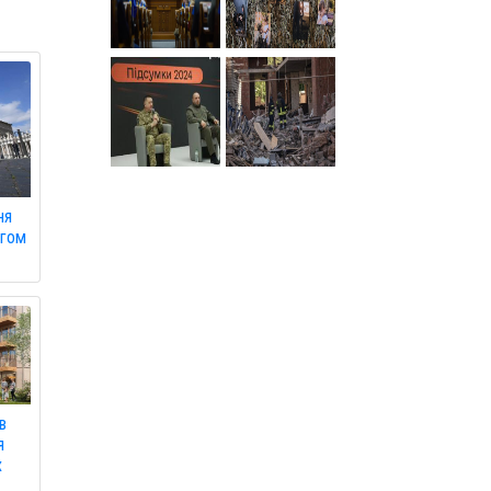
ня
ягом
в
я
х