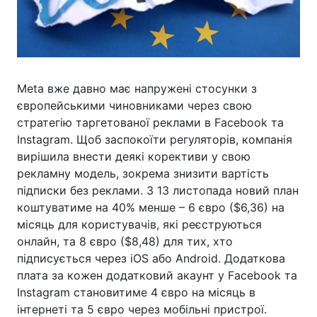
Meta вже давно має напружені стосунки з
європейськими чиновниками через свою
стратегію таргетованої реклами в Facebook та
Instagram. Щоб заспокоїти регуляторів, компанія
вирішила внести деякі корективи у свою
рекламну модель, зокрема знизити вартість
підписки без реклами. З 13 листопада новий план
коштуватиме на 40% менше – 6 євро ($6,36) на
місяць для користувачів, які реєструються
онлайн, та 8 євро ($8,48) для тих, хто
підписується через iOS або Android. Додаткова
плата за кожен додатковий акаунт у Facebook та
Instagram становитиме 4 євро на місяць в
інтернеті та 5 євро через мобільні пристрої.