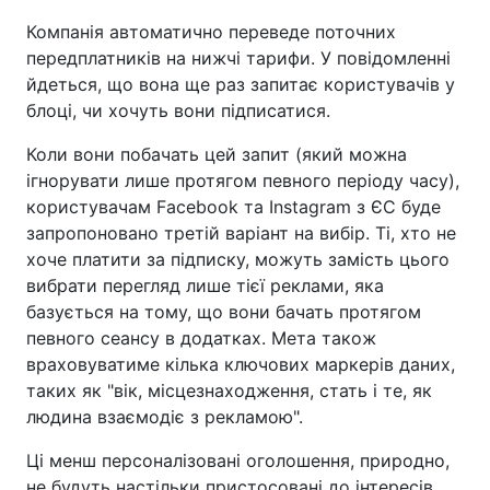
Компанія автоматично переведе поточних
передплатників на нижчі тарифи. У повідомленні
йдеться, що вона ще раз запитає користувачів у
блоці, чи хочуть вони підписатися.
Коли вони побачать цей запит (який можна
ігнорувати лише протягом певного періоду часу),
користувачам Facebook та Instagram з ЄС буде
запропоновано третій варіант на вибір. Ті, хто не
хоче платити за підписку, можуть замість цього
вибрати перегляд лише тієї реклами, яка
базується на тому, що вони бачать протягом
певного сеансу в додатках. Мета також
враховуватиме кілька ключових маркерів даних,
таких як "вік, місцезнаходження, стать і те, як
людина взаємодіє з рекламою".
Ці менш персоналізовані оголошення, природно,
не будуть настільки пристосовані до інтересів