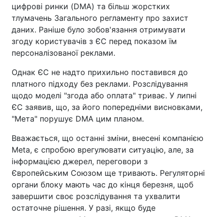
цифрові ринки (DMA) та більш жорстких
тлумачень Загального регламенту про захист
даних. Раніше було зобов'язання отримувати
згоду користувачів з ЄС перед показом їм
персоналізованої реклами.
Однак ЄС не надто прихильно поставився до
платного підходу без реклами. Розслідування
щодо моделі "згода або оплата" триває. У липні
ЄС заявив, що, за його попередніми висновками,
"Мета" порушує DMA цим планом.
Вважається, що останні зміни, внесені компанією
Meta, є спробою врегулювати ситуацію, але, за
інформацією джерел, переговори з
Європейським Союзом ще тривають. Регуляторні
органи блоку мають час до кінця березня, щоб
завершити своє розслідування та ухвалити
остаточне рішення. У разі, якщо буде