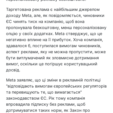
Таргетована реклама є найбільшим джерелом
доходу Meta, але, як повідомляється, чиновники
ЄС чинять тиск на компанію, щоб вона
пропонувала безкоштовну, менш персоналізовану
опцію у своїх додатках. Meta стверджує, що це
негативно вплине на її прибуток. Хоча компанія,
здавалося б, поступилася вимогам чиновників,
аспект реклами, яку не можна пропустити, може
бути витлумачений як зловмисне дотримання
вимог, оскільки це погіршує користувацький
досвід.
Meta заявляє, що ці зміни в рекламній політиці
"відповідають вимогам європейських регуляторів
та перевищують те, що вимагається"
законодавством ЄС. Рік тому компанія
впровадила підписку без реклами, щоб
дотримуватися таких норм, як Закон про