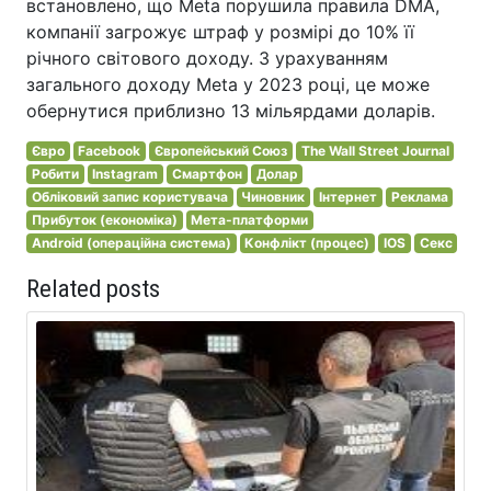
встановлено, що Meta порушила правила DMA,
компанії загрожує штраф у розмірі до 10% її
річного світового доходу. З урахуванням
загального доходу Meta у 2023 році, це може
обернутися приблизно 13 мільярдами доларів.
Євро
Facebook
Європейський Союз
The Wall Street Journal
Робити
Instagram
Смартфон
Долар
Обліковий запис користувача
Чиновник
Інтернет
Реклама
Прибуток (економіка)
Мета-платформи
Android (операційна система)
Конфлікт (процес)
IOS
Секс
Related posts