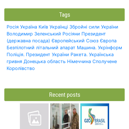
Tags
Росія
Україна
Київ
Українці
Збройні сили України
Володимир Зеленський
Росіяни
Президент
(державна посада)
Європейський Союз
Європа
Безпілотний літальний апарат
Машина.
Укрінформ
Поліція.
Президент України
Ракета.
Українська
гривня
Донецька область
Німеччина
Сполучене
Королівство
Recent posts