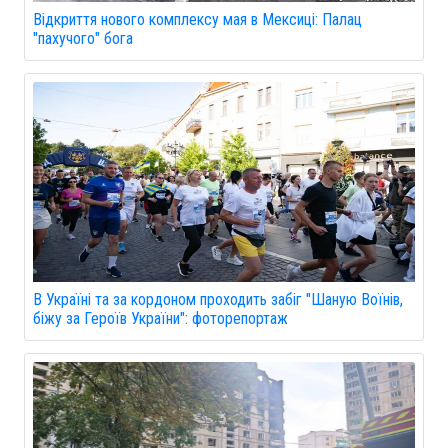
Відкриття нового комплексу мая в Мексиці: Палац
"пахучого" бога
В Україні та за кордоном проходить забіг "Шаную Воїнів,
біжу за Героїв України": фоторепортаж