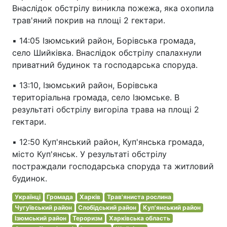
Внаслідок обстрілу виникла пожежа, яка охопила
трав'яний покрив на площі 2 гектари.
▪️ 14:05 Ізюмський район, Борівська громада,
село Шийківка. Внаслідок обстрілу спалахнули
приватний будинок та господарська споруда.
▪️ 13:10, Ізюмський район, Борівська
територіальна громада, село Ізюмське. В
результаті обстрілу вигоріла трава на площі 2
гектари.
▪️ 12:50 Куп'янський район, Куп'янська громада,
місто Куп'янськ. У результаті обстрілу
постраждали господарська споруда та житловий
будинок.
Українці
Громада
Харків
Трав'яниста рослина
Чугуївський район
Слобідський район
Куп'янський район
Ізюмський район
Тероризм
Харківська область