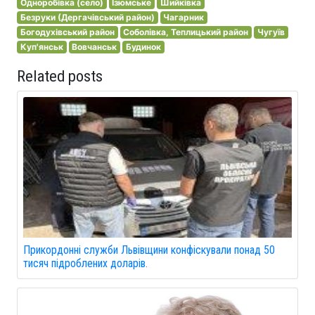
Одноробівка (село)
Ізюмське
Шийківка
Безруки (Дергачівський район)
Чагарник
Богодухівський район
Соболівка, Теплицький район
Чугуїв
Куп'янськ
Вовчанськ
Будинок
Related posts
Прикордонні служби Львівщини конфіскували понад 50
тисяч підроблених доларів.