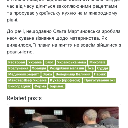
час від часу ділиться захоплюючими рецептами
та просуває українську кухню на міжнародному
рівні.
До речі, нещодавно Ольга Мартиновська зробила
неочікуване зізнання щодо материнства. Як
виявилося, її плани на життя не зовсім зійшлися з
реальністю.
Ресторан
Україна
Блог
Українська мова
Миколаїв
Розлучення
Франція
Роздрібний магазин
Їжа
Суддя
Медичний рецепт
Зірка
Володимир Великий
Париж
МайстерШеф Україна
Кухар (професія)
Приготування їжі
Виноградник
Ферма
Бармен.
Related posts