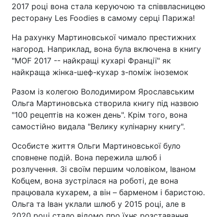
2017 році вона стала керуючою та співвласницею
ресторану Les Foodies в самому серці Парижа!
На рахунку Мартиновської чимало престижних
нагород. Наприклад, вона була включена в книгу
"MOF 2017 -- найкращі кухарі Франції" як
найкраща жінка-шеф-кухар з-поміж іноземок
Разом із колегою Володимиром Ярославським
Ольга Мартиновська створила книгу під назвою
"100 рецептів на кожен день". Крім того, вона
самостійно видала "Велику кулінарну книгу".
Особисте життя Ольги Мартиновської було
сповнене подій. Вона пережила шлюб і
розлучення. Зі своїм першим чоловіком, Іваном
Кобцем, вона зустрілася на роботі, де вона
працювала кухарем, а він – барменом і баристою.
Ольга та Іван уклали шлюб у 2015 році, але в
2020 році стало відомо про їхнє розставання.