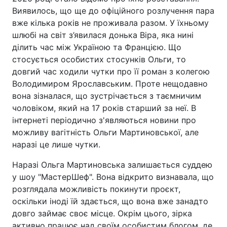
Виявилось, що ще до офіційного розлучення пара
вже кілька років не проживала разом. У їхньому
шлюбі на світ з’явилася донька Віра, яка нині
ділить час між Україною та Францією. Що
стосується особистих стосунків Ольги, то
довгий час ходили чутки про її роман з колегою
Володимиром Ярославським. Проте нещодавно
вона зізналася, що зустрічається з таємничим
чоловіком, який на 17 років старший за неї. В
інтернеті періодично з'являються новини про
можливу вагітність Ольги Мартиновської, але
наразі це лише чутки.
Наразі Ольга Мартиновська залишається суддею
у шоу "МастерШеф". Вона відкрито визнавала, що
розглядала можливість покинути проєкт,
оскільки іноді їй здається, що вона вже занадто
довго займає своє місце. Окрім цього, зірка
активно працює над своїм особистим блогом, де