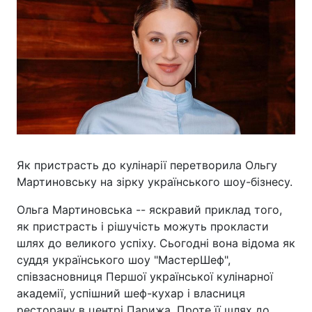
Як пристрасть до кулінарії перетворила Ольгу
Мартиновську на зірку українського шоу-бізнесу.
Ольга Мартиновська -- яскравий приклад того,
як пристрасть і рішучість можуть прокласти
шлях до великого успіху. Сьогодні вона відома як
суддя українського шоу "МастерШеф",
співзасновниця Першої української кулінарної
академії, успішний шеф-кухар і власниця
ресторану в центрі Парижа. Проте її шлях до