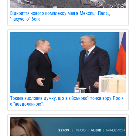
Відкриття нового комплексу мая в Мексиці: Палац
"пахучого" бога
Токаєв висловив думку, що з військової точки зору Росія
є "нездоланною".