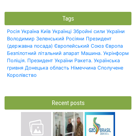
Tags
Росія
Україна
Київ
Українці
Збройні сили України
Володимир Зеленський
Росіяни
Президент
(державна посада)
Європейський Союз
Європа
Безпілотний літальний апарат
Машина.
Укрінформ
Поліція.
Президент України
Ракета.
Українська
гривня
Донецька область
Німеччина
Сполучене
Королівство
Recent posts