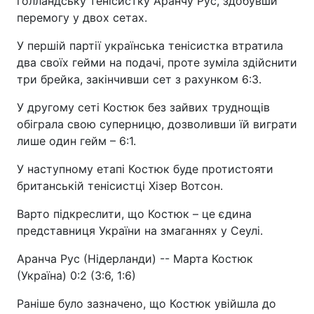
голландську тенісистку Аранчу Рус, здобувши
перемогу у двох сетах.
У першій партії українська тенісистка втратила
два своїх гейми на подачі, проте зуміла здійснити
три брейка, закінчивши сет з рахунком 6:3.
У другому сеті Костюк без зайвих труднощів
обіграла свою суперницю, дозволивши їй виграти
лише один гейм – 6:1.
У наступному етапі Костюк буде протистояти
британській тенісистці Хізер Вотсон.
Варто підкреслити, що Костюк – це єдина
представниця України на змаганнях у Сеулі.
Аранча Рус (Нідерланди) -- Марта Костюк
(Україна) 0:2 (3:6, 1:6)
Раніше було зазначено, що Костюк увійшла до