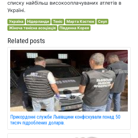
списку найбільш високооплачуваних атлетів в
Україні.
Україна
Нідерланди
Теніс
Марта Костюк
Сеул
Жіноча тенісна асоціація
Південна Корея
Related posts
Прикордонні служби Львівщини конфіскували понад 50
тисяч підроблених доларів.