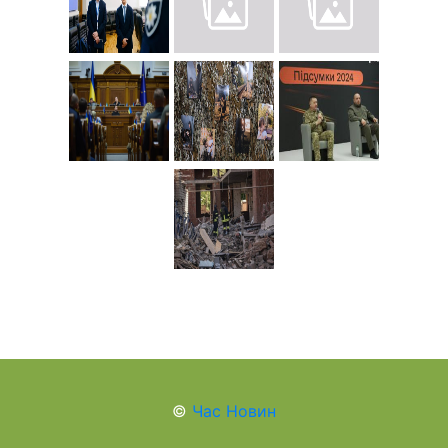
©
Час Новин