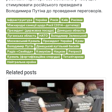
стимулювати російського президента
Володимира Путіна до проведення переговорів.
Інфраструктура
Україна
Росія
Київ
Росіяни
Міжнародні санкції щодо Росії (2014—дотепер)
Президент (державна посада)
Донецька область
Луганська область
НАТО
Володимир Зеленський
Московський Кремль
Президент України
Крим
Володимир Путін
Донецький вугільний басейн
Радіо «Свобода»
Комунізм
Нацизм
Репресії
Кремль (фортифікаційна споруда)
Тоталітаризм
Нейтральна країна
Related posts