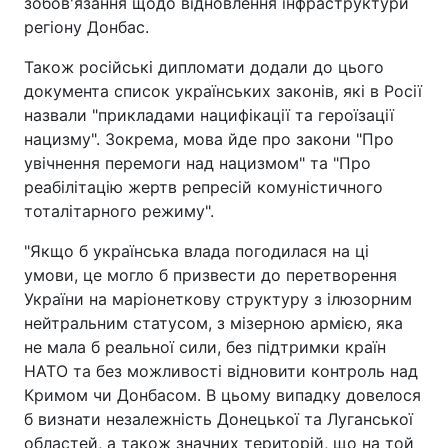
зобов'язання щодо відновлення інфраструктури
регіону Донбас.
Також російські дипломати додали до цього
документа список українських законів, які в Росії
назвали "прикладами нацифікації та героїзації
нацизму". Зокрема, мова йде про закони "Про
увічнення перемоги над нацизмом" та "Про
реабілітацію жертв репресій комуністичного
тоталітарного режиму".
"Якщо б українська влада погодилася на ці
умови, це могло б призвести до перетворення
України на маріонеткову структуру з ілюзорним
нейтральним статусом, з мізерною армією, яка
не мала б реальної сили, без підтримки країн
НАТО та без можливості відновити контроль над
Кримом чи Донбасом. В цьому випадку довелося
б визнати незалежність Донецької та Луганської
областей, а також значних територій, що на той