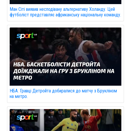
Ман Сіті виявив несподівану альтернативу Холанду. Цей
футболіст представляє африканську національну команду.
НБА. Гравці Детройта добиралися до матчу з Брукліном
на метро.