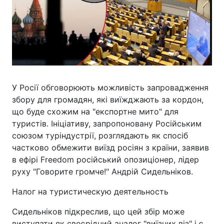
У Росії обговорюють можливість запровадження
збору для громадян, які виїжджають за кордон,
що буде схожим на "експортне мито" для
туристів. Ініціативу, запропоновану Російським
союзом туріндустрії, розглядають як спосіб
частково обмежити виїзд росіян з країни, заявив
в ефірі Freedom російський опозиціонер, лідер
руху "Говорите громче!" Андрій Сидельніков.
Налог на туристическую деятельность
Сидельніков підкреслив, що цей збір може
виступати як своєрідний аналог "виїзних віз" і є