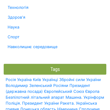
Технологія
Здоров'я
Наука
Спорт
Навколишнє середовище
Tags
Росія
Україна
Київ
Українці
Збройні сили України
Володимир Зеленський
Росіяни
Президент
(державна посада)
Європейський Союз
Європа
Безпілотний літальний апарат
Машина.
Укрінформ
Поліція.
Президент України
Ракета.
Українська
гривня
Донецька область
Німеччина
Сполучене