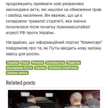
продовжують приймати нові репресивні
законодавчі акти, які націлені на обмеження прав
і свобод населення. Він вважає, що це є
складовою тривалої стратегії, яка значно
посилилася після початку повномасштабної
агресії РФ проти України.
Нагадаємо, що інформаційний портал "Коментарі"
повідомляв про те, як Путін вводить нову залізну
завісу для росіян.
Україна
Росія
Росіяни
Суспільство
Податок
Володимир Путін
Туризм
Опозиція (політика)
Залізна завіса
Related posts