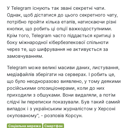
У Telegram існують так звані секретні чати.
Однак, щоб дістатися до цього секретного чату,
потрібно пройти кілька етапів, натискаючи різні
кнопки, що робить ці опції важкодоступними.
Крім того, Telegram часто піддається критиці з
боку міжнародної кібербезпекової спільноти
через те, що шифрування не активується за
замовчуванням.
Telegram може великі масиви даних, листування,
медіафайлів зберігати на серверах. І робить це,
що було неодноразово виявлено, у тому деякими
російськими опозиціонерами, коли до них
приходили з обшуками. Вони видаляли, а потім
слідчі їм переписки показували. Був такий самий
випадок і з українським журналістом у Херсоні
окупованому", - розповів Корсун.
Соціальна мережа
Смартфон