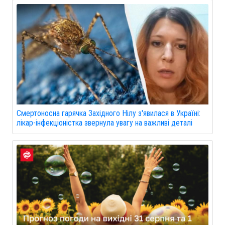
Смертоносна гарячка Західного Нілу з'явилася в Україні:
лікар-інфекціоністка звернула увагу на важливі деталі