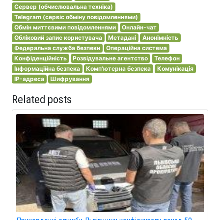
Сервер (обчислювальна техніка)
Telegram (сервіс обміну повідомленнями)
Обмін миттєвими повідомленнями
Онлайн-чат
Обліковий запис користувача
Метадані
Анонімність
Федеральна служба безпеки
Операційна система
Конфіденційність
Розвідувальне агентство
Телефон
Інформаційна безпека
Комп'ютерна безпека
Комунікація
IP-адреса
Шифрування
Related posts