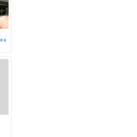
ля в
: