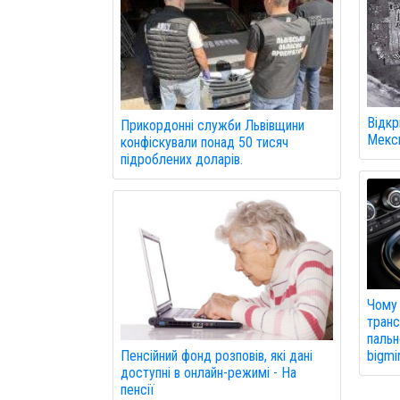
Відкр
Прикордонні служби Львівщини
Мекси
конфіскували понад 50 тисяч
підроблених доларів.
Чому 
тран
пальн
Пенсійний фонд розповів, які дані
bigmi
доступні в онлайн-режимі - На
пенсії