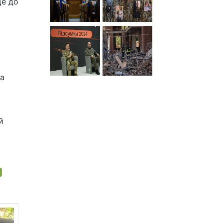
ще до
та
й