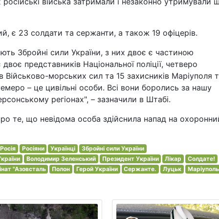
х російські війська затримали і незаконно утримували 
ий, є 23 солдати та сержанти, а також 19 офіцерів.
яють Збройні сили України, з них двоє є частиною
 двоє представників Національної поліції, четверо
в Військово-морських сил та 15 захисників Маріуполя 
 семеро – це цивільні особи. Всі вони боролись за нашу
рсонському регіонах", – зазначили в Штабі.
ро те, що невідома особа здійснила напад на охоронни
Росія
Росіяни
Українці
Збройні сили України
України
Володимир Зеленський
Президент України
Лікар
Солдате!
інат "Азовсталь
Полон
Герой України
Сержанте.
Луцьк
Маріуполь