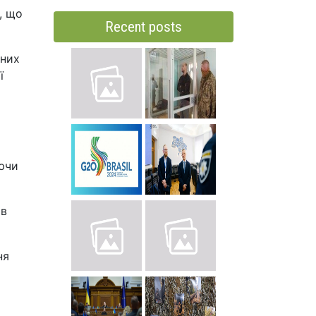
, що
Recent posts
 них
ї
аючи
 в
ня