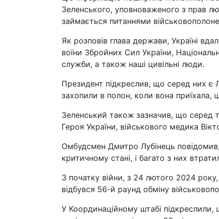
Зеленського, уповноваженого з прав л
займається питаннями військовополоне
Як розповів глава держави, Україні вда
воїни Збройних Сил України, Національно
служби, а також наші цивільні люди.
Президент підкреслив, що серед них є Л
захопили в полон, коли вона приїхала, 
Зеленський також зазначив, що серед ти
Героя України, військового медика Вікто
Омбудсмен Дмитро Лубінець повідомив, 
критичному стані, і багато з них втратил
З початку війни, з 24 лютого 2024 року
відбувся 56-й раунд обміну військовоп
У Координаційному штабі підкреслили, 