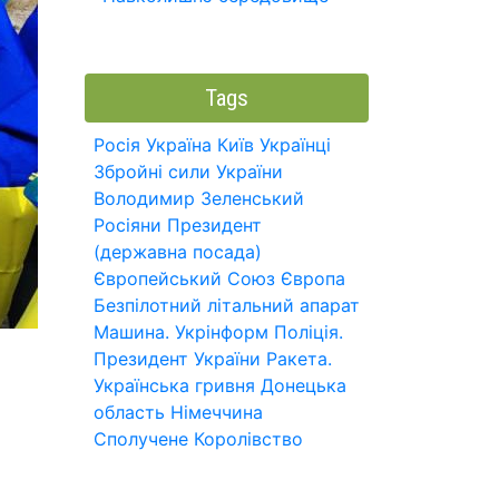
Tags
Росія
Україна
Київ
Українці
Збройні сили України
Володимир Зеленський
Росіяни
Президент
(державна посада)
Європейський Союз
Європа
Безпілотний літальний апарат
Машина.
Укрінформ
Поліція.
Президент України
Ракета.
Українська гривня
Донецька
область
Німеччина
Сполучене Королівство