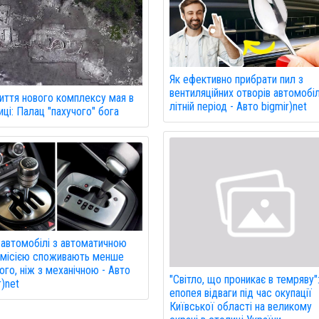
Як ефективно прибрати пил з
вентиляційних отворів автомобі
иття нового комплексу мая в
літній період - Авто bigmir)net
ці: Палац "пахучого" бога
автомобілі з автоматичною
смісією споживають менше
ого, ніж з механічною - Авто
"Світло, що проникає в темряву"
r)net
епопея відваги під час окупації
Київської області на великому