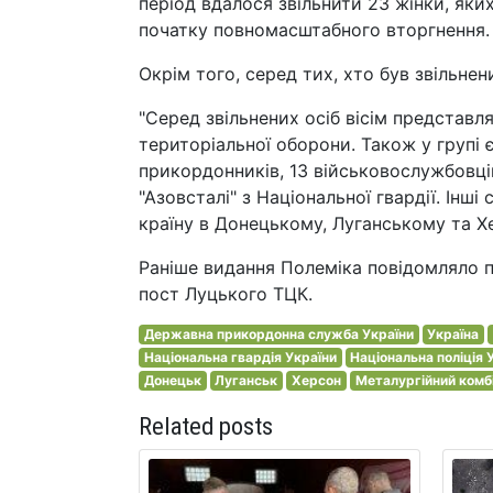
період вдалося звільнити 23 жінки, яки
початку повномасштабного вторгнення.
Окрім того, серед тих, хто був звільнен
"Серед звільнених осіб вісім представл
територіальної оборони. Також у групі є
прикордонників, 13 військовослужбовці
"Азовсталі" з Національної гвардії. Інші
країну в Донецькому, Луганському та Хе
Раніше видання Полеміка повідомляло п
пост Луцького ТЦК.
Державна прикордонна служба України
Україна
Національна гвардія України
Національна поліція 
Донецьк
Луганськ
Херсон
Металургійний комб
Related posts