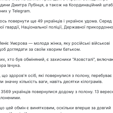
юдини Дмитра Лубінця, а також на Координаційний штаб
них у Telegram.
лось повернути ще 49 українців і українок удома. Серед
ї гвардії, Національної поліції, Державної прикордонно
еніє Умєрова — молода жінка, яку російські військові
щоб доглядати за своїм хворим батьком.
х, хто був обміняний, є захисники "Азовсталі", включ
ра Івчука.
що здоров'я осіб, які повернулися з полону, перебуває
и значну кількість ваги, навіть десятки кілограмів.
, 3569 українців повернулися додому з полону. 13 верес
олоненими.
що цей обмін є винятковим, оскільки вперше за довгий