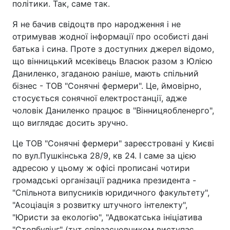
політики. Так, саме так.
Я не бачив свідоцтв про народження і не
отримував жодної інформації про особисті дані
батька і сина. Проте з доступних джерел відомо,
що вінницький мсеківець Власюк разом з Юлією
Даниленко, згаданою раніше, мають спільний
бізнес - ТОВ "Сонячні фермери". Це, ймовірно,
стосується сонячної електростанції, адже
чоловік Даниленко працює в "Вінницяобленерго",
що виглядає досить зручно.
Це ТОВ "Сонячні фермери" зареєстровані у Києві
по вул.Пушкінська 28/9, кв 24. І саме за цією
адресою у цьому ж офісі прописані чотири
громадські організації радника президента -
"Спільнота випусників юридичного факультету",
"Асоціація з розвитку штучного інтелекту",
"Юристи за екологію", "Адвокатська ініціатива
"Стопбулінг" (тут співзасновником виступає