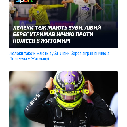
Лелеки також мають зуби. Лівий берег зіграв внічию з
Поліссям у Житомирі.