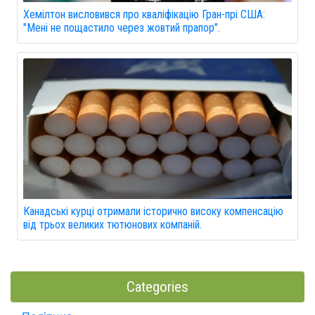
Хемілтон висловився про кваліфікацію Гран-прі США:
"Мені не пощастило через жовтий прапор".
Канадські курці отримали історично високу компенсацію
від трьох великих тютюнових компаній.
Categories