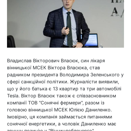
Владислав Вікторович Власюк, син лікаря
вінницької МСЕК Віктора Власюка, став
радником президента Володимира Зеленського у
сфері санкційної політики. Журналісти виявили,
що у його батька є 13 квартир та три автомобілі
Tesla. Віктор Власюк також є співзасновником
компанії ТОВ "Сонячні фермери", разом із
головою вінницької МСЕК Юлією Даниленко.
Імовірно, ця компанія займається питаннями
сонячної енергетики, а чоловік Даниленко має
зручну позицію у "Вінницяобленерго".