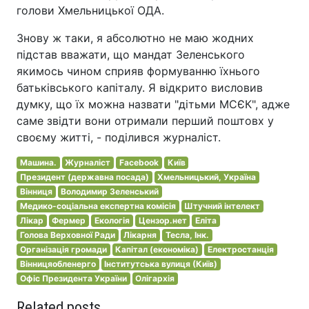
голови Хмельницької ОДА.
Знову ж таки, я абсолютно не маю жодних
підстав вважати, що мандат Зеленського
якимось чином сприяв формуванню їхнього
батьківського капіталу. Я відкрито висловив
думку, що їх можна назвати "дітьми МСЄК", адже
саме звідти вони отримали перший поштовх у
своєму житті, - поділився журналіст.
Машина.
Журналіст
Facebook
Київ
Президент (державна посада)
Хмельницький, Україна
Вінниця
Володимир Зеленський
Медико-соціальна експертна комісія
Штучний інтелект
Лікар
Фермер
Екологія
Цензор.нет
Еліта
Голова Верховної Ради
Лікарня
Тесла, Інк.
Організація громади
Капітал (економіка)
Електростанція
Вінницяобленерго
Інститутська вулиця (Київ)
Офіс Президента України
Олігархія
Related posts