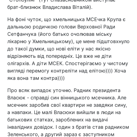
брат-близнюк Владислава Віталій).
На фоні чуток, що хмельницька МСЕчка Крупа є
дальньою родичкою голови Верховної Ради
Сетфанчука (його батько очолював міську
лікарню у Хмельницькому), це мене підштовхнуло
до такої думки, що нові еліти у нас якісно
відрізняють від попередніх. Це вже не діти
олігархів. А діти МСЕК. Спостерігаємо у чистому
вигляді перемогу контреліти над елітою)))) Хоча
яка вона там контра))))
Про всяк випадок уточню. Радник президента
Власюк - справді син вінницького мсечника. Але
мсечник заробив свої квартири не завдяки сину,
а навпаки. Це малі Власюки вийшли в люди на
батькових статках, зароблених на видачі
інвалідних довідок. І один з братів став радником
Зеленського, а другий зараз є заступником