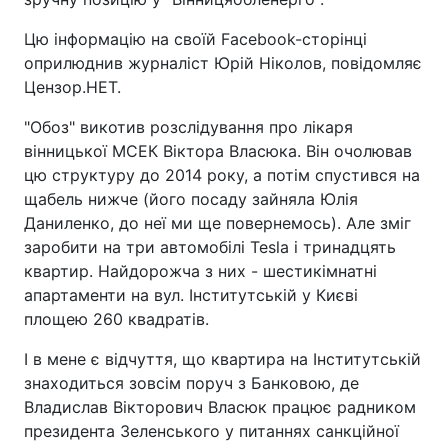
Цю інформацію на своїй Facebook-сторінці
оприлюднив журналіст Юрій Ніколов, повідомляє
Цензор.НЕТ.
"Обоз" викотив розслідування про лікаря
вінницької МСЕК Віктора Власюка. Він очолював
цю структуру до 2014 року, а потім спустився на
щабель нижче (його посаду зайняла Юлія
Даниленко, до неї ми ще повернемось). Але зміг
заробити на три автомобілі Tesla і тринадцять
квартир. Найдорожча з них - шестикімнатні
апартаменти на вул. Інститутській у Києві
площею 260 квадратів.
І в мене є відчуття, що квартира на Інститутській
знаходиться зовсім поруч з Банковою, де
Владислав Вікторович Власюк працює радником
президента Зеленського у питаннях санкційної