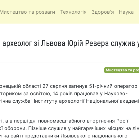
Мистецтво та розваги
Технологія
Здоров'я
Наука
а археолог зі Львова Юрій Ревера служив 
Мистецтво та ро
Донецькій області 27 серпня загинув 51-річний оператор
ториком за освітою, 14 років працював у Науково-
ічна служба" Інституту археології Національної академі
ті, а в перші дні повномасштабного вторгнення Росії
ї оборони. Пізніше служив у найгарячіших місцях на лін
и на сайті представники Львівського національного