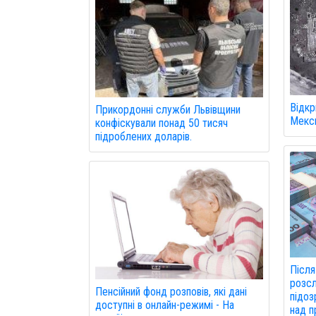
Відкр
Прикордонні служби Львівщини
Мекси
конфіскували понад 50 тисяч
підроблених доларів.
Після
розсл
Пенсійний фонд розповів, які дані
підоз
доступні в онлайн-режимі - На
над п