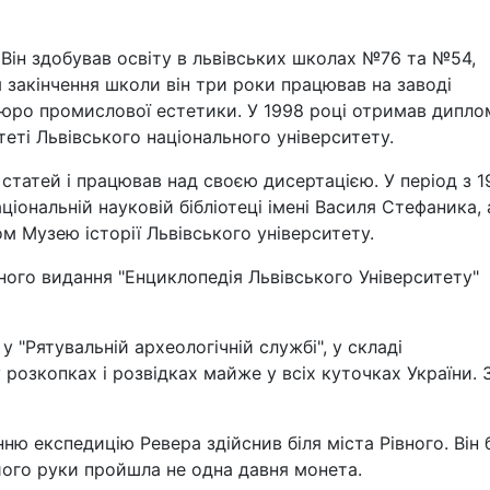
 Він здобував освіту в львівських школах №76 та №54,
 закінчення школи він три роки працював на заводі
бюро промислової естетики. У 1998 році отримав дипло
еті Львівського національного університету.
статей і працював над своєю дисертацією. У період з 1
аціональній науковій бібліотеці імені Василя Стефаника, 
ом Музею історії Львівського університету.
ого видання "Енциклопедія Львівського Університету"
 "Рятувальній археологічній службі", у складі
 розкопках і розвідках майже у всіх куточках України.
ю експедицію Ревера здійснив біля міста Рівного. Він 
 його руки пройшла не одна давня монета.