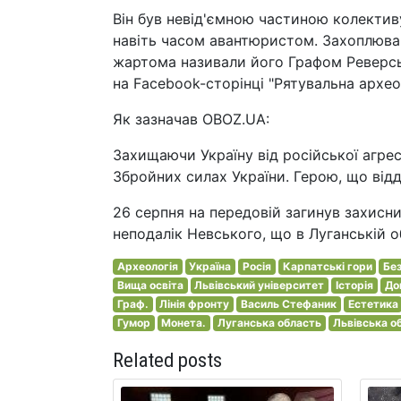
Він був невід'ємною частиною колектив
навіть часом авантюристом. Захоплював
жартома називали його Графом Реверськ
на Facebook-сторінці "Рятувальна архео
Як зазначав OBOZ.UA:
Захищаючи Україну від російської агресі
Збройних силах України. Герою, що відд
26 серпня на передовій загинув захисник
неподалік Невського, що в Луганській об
Археологія
Україна
Росія
Карпатські гори
Без
Вища освіта
Львівський університет
Історія
До
Граф.
Лінія фронту
Василь Стефаник
Естетика
Гумор
Монета.
Луганська область
Львівська о
Related posts