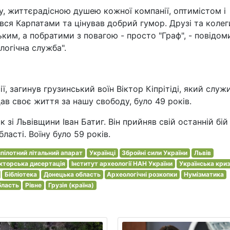
у, життєрадісною душею кожної компанії, оптимістом і
ся Карпатами та цінував добрий гумор. Друзі та колег
им, а побратими з повагою - просто "Граф", - повідом
логічна служба".
ї, загинув грузинський воїн Віктор Кіпрітіді, який служ
ав своє життя за нашу свободу, було 49 років.
 зі Львівщини Іван Батиг. Він прийняв свій останній бій
ласті. Воїну було 59 років.
пілотний літальний апарат
Українці
Збройні сили України
Львів
кторська дисертація
Інститут археології НАН України
Українська кри
Бібліотека
Донецька область
Археологічні розкопки
Нумізматика
бласть
Рівне
Грузія (країна)