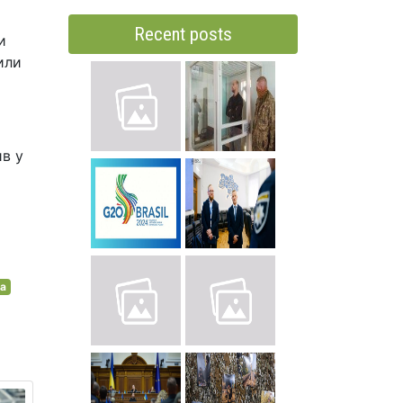
Recent posts
и
или
ив у
за