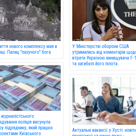
иття нового комплексу мая в
У Міністерстві оборони США
ці: Палац "пахучого" бога
утримались від коментарів щод
втрати Україною винищувача F-
та загибелі його пілота.
 журналістського
ідування поліція висунула
ру підряднику, який працює
Актуальні вакансії у Хусті: новітн
роектами Київського
пропозиції на ринку праці -