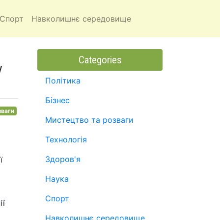
Спорт
Навколишнє середовище
Categories
у
Політика
Бізнес
зваги
Мистецтво та розваги
Технологія
Здоров'я
ї
Наука
Спорт
ії
Навколишнє середовище