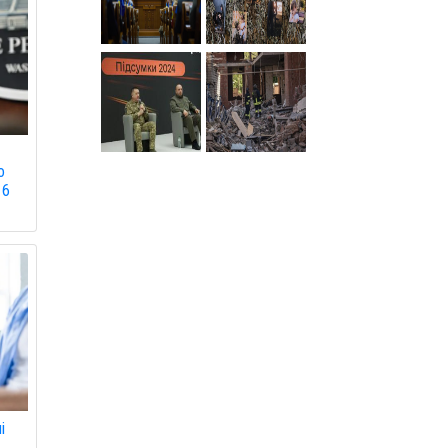
о
16
і