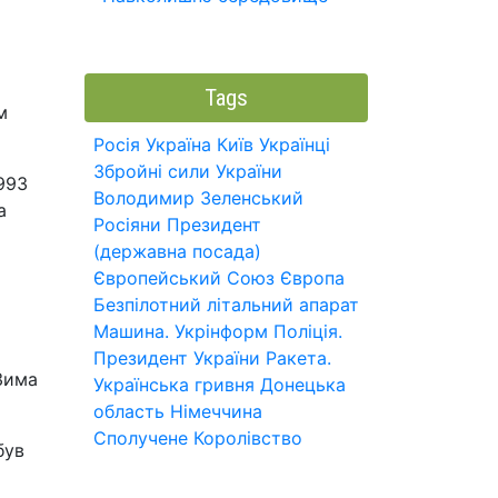
Tags
м
Росія
Україна
Київ
Українці
Збройні сили України
993
Володимир Зеленський
а
Росіяни
Президент
(державна посада)
Європейський Союз
Європа
Безпілотний літальний апарат
Машина.
Укрінформ
Поліція.
Президент України
Ракета.
 Зима
Українська гривня
Донецька
область
Німеччина
Сполучене Королівство
був