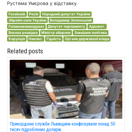
Рустема Умєрова у відставку.
Facebook
Росія
Народний депутат України
Збройні сили України
Володимир Зеленський
Головнокомандувач
Депутат парламенту
Адвокат.
Воєнна розвідка
Міністр оборони
Зовнішня політика
Корупція
Наклеп.
Гідність
Органи державної влади
Related posts
Прикордонні служби Львівщини конфіскували понад 50
тисяч підроблених доларів.