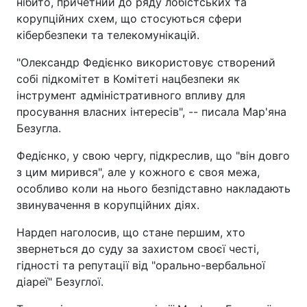
нібито, причетний до ряду лобістських та
корупційних схем, що стосуються сфери
кібербезпеки та телекомунікацій.
"Олександр Федієнко використовує створений
собі підкомітет в Комітеті нацбезпеки як
інструмент адміністративного впливу для
просування власних інтересів", -- писала Мар'яна
Безугла.
Федієнко, у свою чергу, підкреслив, що "він довго
з цим мирився", але у кожного є своя межа,
особливо коли на нього безпідставно накладають
звинувачення в корупційних діях.
Нардеп наголосив, що стане першим, хто
звернеться до суду за захистом своєї честі,
гідності та репутації від "орально-вербальної
діареї" Безуглої.