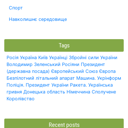
Спорт
Навколишнє середовище
Tags
Росія
Україна
Київ
Українці
Збройні сили України
Володимир Зеленський
Росіяни
Президент
(державна посада)
Європейський Союз
Європа
Безпілотний літальний апарат
Машина.
Укрінформ
Поліція.
Президент України
Ракета.
Українська
гривня
Донецька область
Німеччина
Сполучене
Королівство
Recent posts