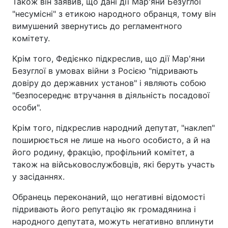
Також він заявив, що дані дії Мар'яни Безуглої
"несумісні" з етикою народного обранця, тому він
вимушений звернутись до регламентного
комітету.
Крім того, Федієнко підкреслив, що дії Мар'яни
Безуглої в умовах війни з Росією "підривають
довіру до державних установ" і являють собою
"безпосереднє втручання в діяльність посадової
особи".
Крім того, підкреслив народний депутат, "наклеп"
поширюється не лише на нього особисто, а й на
його родину, фракцію, профільний комітет, а
також на військовослужбовців, які беруть участь
у засіданнях.
Обранець переконаний, що негативні відомості
підривають його репутацію як громадянина і
народного депутата, можуть негативно вплинути