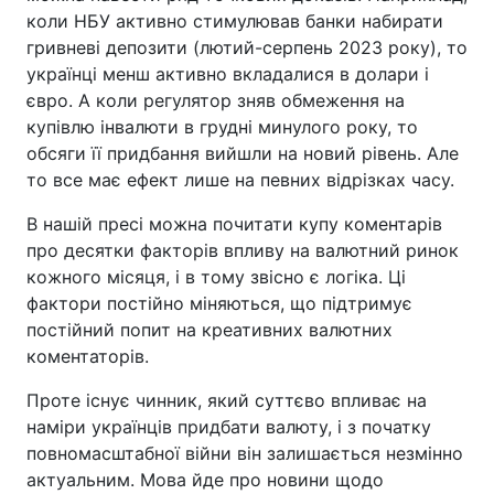
коли НБУ активно стимулював банки набирати
гривневі депозити (лютий-серпень 2023 року), то
українці менш активно вкладалися в долари і
євро. А коли регулятор зняв обмеження на
купівлю інвалюти в грудні минулого року, то
обсяги її придбання вийшли на новий рівень. Але
то все має ефект лише на певних відрізках часу.
В нашій пресі можна почитати купу коментарів
про десятки факторів впливу на валютний ринок
кожного місяця, і в тому звісно є логіка. Ці
фактори постійно міняються, що підтримує
постійний попит на креативних валютних
коментаторів.
Проте існує чинник, який суттєво впливає на
наміри українців придбати валюту, і з початку
повномасштабної війни він залишається незмінно
актуальним. Мова йде про новини щодо