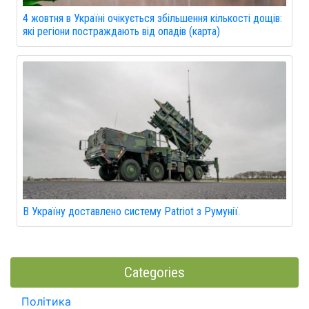
4 жовтня в Україні очікується збільшення кількості дощів:
які регіони постраждають від опадів (карта)
В Україну доставлено систему Patriot з Румунії.
Categories
Політика