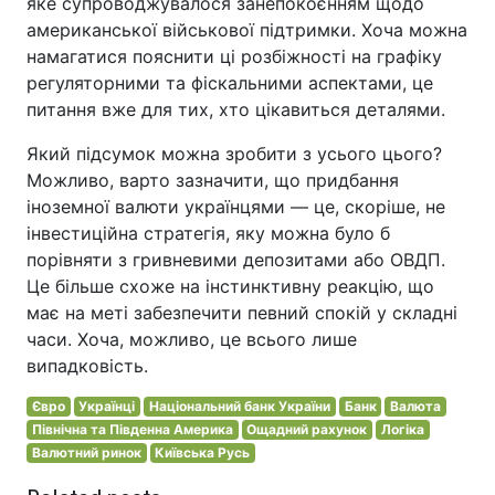
яке супроводжувалося занепокоєнням щодо
американської військової підтримки. Хоча можна
намагатися пояснити ці розбіжності на графіку
регуляторними та фіскальними аспектами, це
питання вже для тих, хто цікавиться деталями.
Який підсумок можна зробити з усього цього?
Можливо, варто зазначити, що придбання
іноземної валюти українцями — це, скоріше, не
інвестиційна стратегія, яку можна було б
порівняти з гривневими депозитами або ОВДП.
Це більше схоже на інстинктивну реакцію, що
має на меті забезпечити певний спокій у складні
часи. Хоча, можливо, це всього лише
випадковість.
Євро
Українці
Національний банк України
Банк
Валюта
Північна та Південна Америка
Ощадний рахунок
Логіка
Валютний ринок
Київська Русь