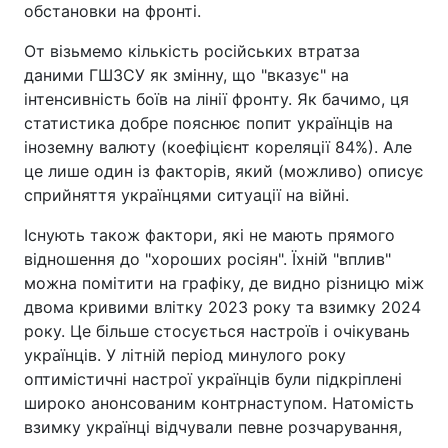
обстановки на фронті.
От візьмемо кількість російських втратза
даними ГШЗСУ як змінну, що "вказує" на
інтенсивність боїв на лінії фронту. Як бачимо, ця
статистика добре пояснює попит українців на
іноземну валюту (коефіцієнт кореляції 84%). Але
це лише один із факторів, який (можливо) описує
сприйняття українцями ситуації на війні.
Існують також фактори, які не мають прямого
відношення до "хороших росіян". Їхній "вплив"
можна помітити на графіку, де видно різницю між
двома кривими влітку 2023 року та взимку 2024
року. Це більше стосується настроїв і очікувань
українців. У літній період минулого року
оптимістичні настрої українців були підкріплені
широко анонсованим контрнаступом. Натомість
взимку українці відчували певне розчарування,