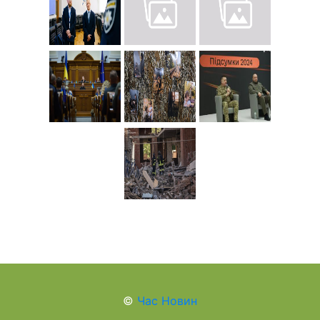
©
Час Новин