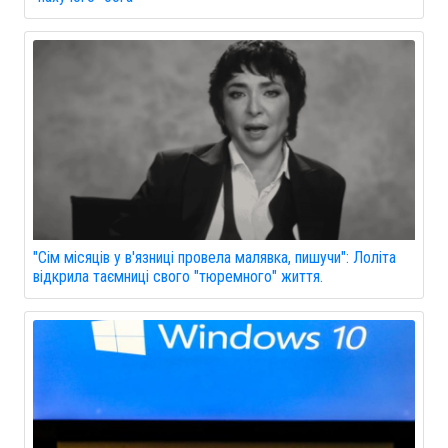
"Сім місяців у в'язниці провела малявка, пишучи": Лоліта
відкрила таємниці свого "тюремного" життя.