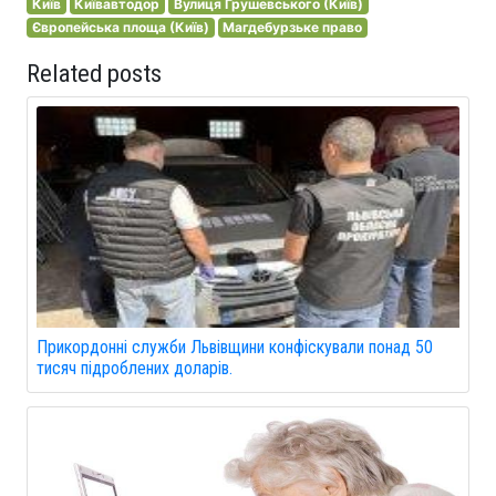
Київ
Київавтодор
Вулиця Грушевського (Київ)
Європейська площа (Київ)
Магдебурзьке право
Related posts
Прикордонні служби Львівщини конфіскували понад 50
тисяч підроблених доларів.