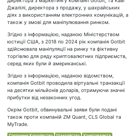
директора з маркетингу компанії Gotbit, та Каві
Джалілі, директора з продажу, у шахрайських
діях з використанням електронних комунікацій, а
також у змові для маніпулювання ринком.
Згідно з інформацією, наданою Міністерством
юстиції США, з 2018 по 2024 рік компанія Gotbit
здійснювала маніпуляції на ринку та фіктивну
торгівлю для ряду криптовалютних підприємств,
серед яких були й американські.
Згідно з інформацією, наданою відомством,
компанія Gotbit проводила віртуальні транзакції
на десятки мільйонів доларів, отримуючи значні
прибутки від незаконних угод.
Окрім Gotbit, обвинувальні заяви були подані
також проти компаній ZM Quant, CLS Global та
MyTrade.
Сполучене Королівство
Шахрайство
Криптовалюта