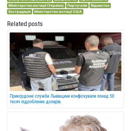
Міністерство юстиції (Україна)
Португалія
Відомство
Екстрадиція
Міністерство юстиції США
Related posts
Прикордонні служби Львівщини конфіскували понад 50
тисяч підроблених доларів.