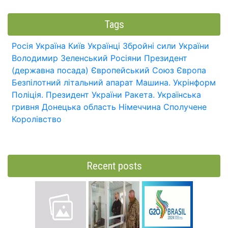
Tags
Росія
Україна
Київ
Українці
Збройні сили України
Володимир Зеленський
Росіяни
Президент
(державна посада)
Європейський Союз
Європа
Безпілотний літальний апарат
Машина.
Укрінформ
Поліція.
Президент України
Ракета.
Українська
гривня
Донецька область
Німеччина
Сполучене
Королівство
Recent posts