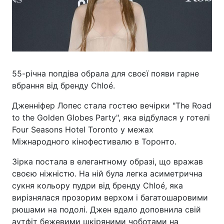
55-річна попдіва обрала для своєї появи гарне
вбрання від бренду Chloé.
Дженніфер Лопес стала гостею вечірки "The Road
to the Golden Globes Party", яка відбулася у готелі
Four Seasons Hotel Toronto у межах
Міжнародного кінофестивалю в Торонто.
Зірка постала в елегантному образі, що вражав
своєю ніжністю. На ній була легка асиметрична
сукня кольору пудри від бренду Chloé, яка
вирізнялася прозорим верхом і багатошаровими
рюшами на подолі. Джен вдало доповнила свій
аутфіт бежевими шкіряними чоботами на