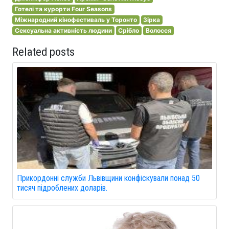
Готелі та курорти Four Seasons
Міжнародний кінофестиваль у Торонто
Зірка
Сексуальна активність людини
Срібло
Волосся
Related posts
Прикордонні служби Львівщини конфіскували понад 50
тисяч підроблених доларів.