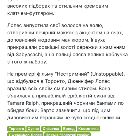
високих підборах та стильним кремовим
клатчем-футляром.
Лопес випустила свої волосся на волю,
створивши вечірній макіяж з акцентом на очах,
доповнений нюдовим манікюром. Її вуха
прикрашали розкішні золоті сережки з камінням
від Sabyasachi, а на пальці сяяла велика каблучка
з того ж набору.
На прем'єрі фільму "Нестримний" (Unstoppable),
що відбулася в Торонто, Дженніфер Лопес
вразила всіх своїм сміливим стилем. Вона
з'явилася в привабливій сріблястій сукні від
Tamara Ralph, прикрашеній чорними бантами по
обидва боки. Варто зазначити, що під цим
дивовижним вбранням не було жодної білизни.
Торонто
Сукня
Співачка
Бренд
Косметика
Дженніфер Лопес
Премія "Золотий глобус