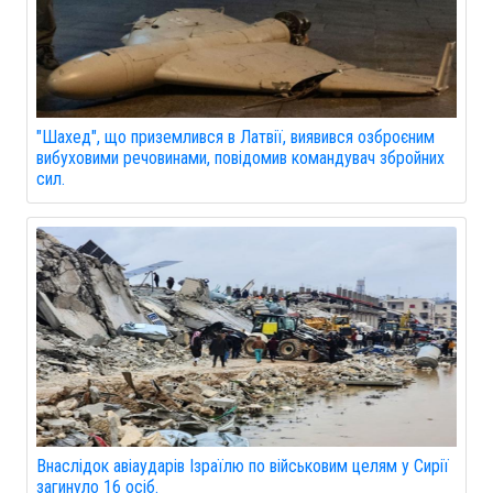
"Шахед", що приземлився в Латвії, виявився озброєним
вибуховими речовинами, повідомив командувач збройних
сил.
Внаслідок авіаударів Ізраїлю по військовим целям у Сирії
загинуло 16 осіб.