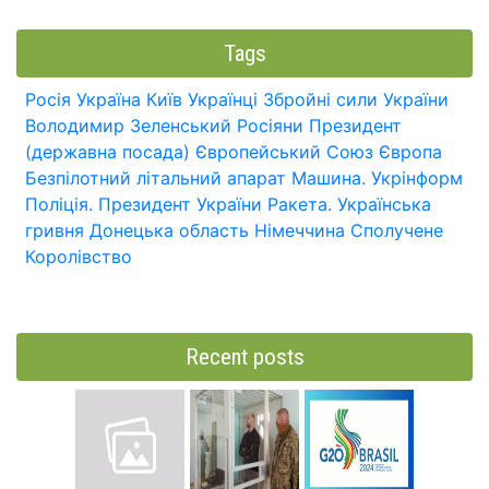
Tags
Росія
Україна
Київ
Українці
Збройні сили України
Володимир Зеленський
Росіяни
Президент
(державна посада)
Європейський Союз
Європа
Безпілотний літальний апарат
Машина.
Укрінформ
Поліція.
Президент України
Ракета.
Українська
гривня
Донецька область
Німеччина
Сполучене
Королівство
Recent posts