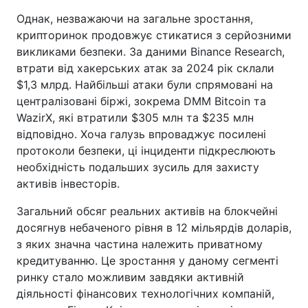
Однак, незважаючи на загальне зростання,
крипторинок продовжує стикатися з серйозними
викликами безпеки. За даними Binance Research,
втрати від хакерських атак за 2024 рік склали
$1,3 млрд. Найбільші атаки були спрямовані на
централізовані біржі, зокрема DMM Bitcoin та
WazirX, які втратили $305 млн та $235 млн
відповідно. Хоча галузь впроваджує посилені
протоколи безпеки, ці інциденти підкреслюють
необхідність подальших зусиль для захисту
активів інвесторів.
Загальний обсяг реальних активів на блокчейні
досягнув небаченого рівня в 12 мільярдів доларів,
з яких значна частина належить приватному
кредитуванню. Це зростання у даному сегменті
ринку стало можливим завдяки активній
діяльності фінансових технологічних компаній,