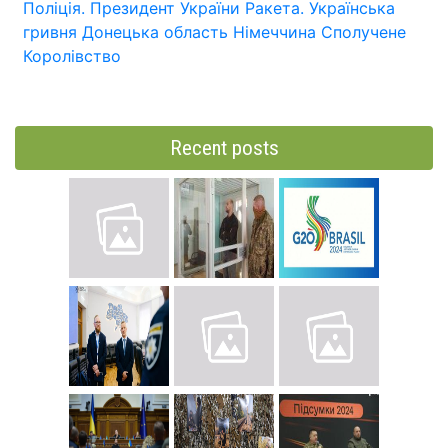
Поліція.
Президент України
Ракета.
Українська
гривня
Донецька область
Німеччина
Сполучене
Королівство
Recent posts