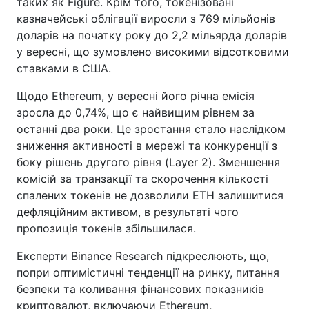
таких як Figure. Крім того, токенізовані
казначейські облігації виросли з 769 мільйонів
доларів на початку року до 2,2 мільярда доларів
у вересні, що зумовлено високими відсотковими
ставками в США.
Щодо Ethereum, у вересні його річна емісія
зросла до 0,74%, що є найвищим рівнем за
останні два роки. Це зростання стало наслідком
зниження активності в мережі та конкуренції з
боку рішень другого рівня (Layer 2). Зменшення
комісій за транзакції та скорочення кількості
спалених токенів не дозволили ETH залишитися
дефляційним активом, в результаті чого
пропозиція токенів збільшилася.
Експерти Binance Research підкреслюють, що,
попри оптимістичні тенденції на ринку, питання
безпеки та коливання фінансових показників
криптовалют, включаючи Ethereum,