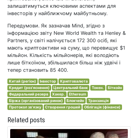
залишатимуться ключовими аспектами для
інвесторів у найближчому майбутньому.
Передумови. Як зазначав Mind, згідно з
інформацією звіту New World Wealth та Henley &
Partners, у світі налічується 172 300 осіб, які
мають криптоактиви на суму, що перевищує $1
мільйон. Кількість мільйонерів, які володіють
лише біткоїном, збільшилася більш ніж удвічі і
тепер становить 85 400.
Китай (регіон)
Інвестор
Криптовалюта
Кредит (роз'яснення)
Центральний банк
Токен.
Біткойн
Федеральний резерв
Хакер.
Ethereum
Біржа (організований ринок)
Блокчейн
Транзакція
Протокол зв'язку
Створення грошей
Облігація (фінанси)
Related posts