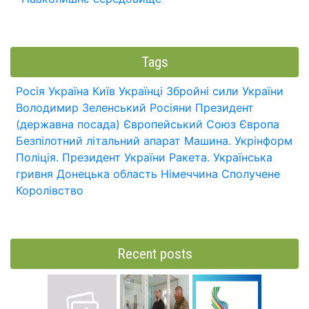
Tags
Росія
Україна
Київ
Українці
Збройні сили України
Володимир Зеленський
Росіяни
Президент
(державна посада)
Європейський Союз
Європа
Безпілотний літальний апарат
Машина.
Укрінформ
Поліція.
Президент України
Ракета.
Українська
гривня
Донецька область
Німеччина
Сполучене
Королівство
Recent posts