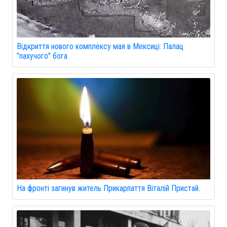
Відкриття нового комплексу мая в Мексиці: Палац
"пахучого" бога
На фронті загинув житель Прикарпаття Віталій Пристай.