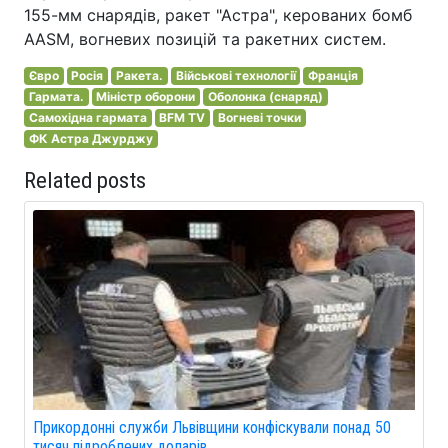
155-мм снарядів, ракет "Астра", керованих бомб
AASM, вогневих позицій та ракетних систем.
Євро
Росія
Ракета.
Військові технології
Франція
Гармата.
Міністр оборони
Оболонка (снаряд)
Самохідна гармата
BFM TV
Вогневі точки
ФК Астра Джурджу
Related posts
Прикордонні служби Львівщини конфіскували понад 50
тисяч підроблених доларів.