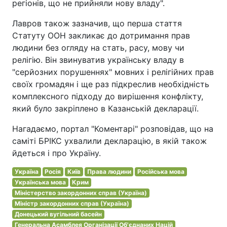
регіонів, що не прийняли нову владу".
Лавров також зазначив, що перша стаття
Статуту ООН закликає до дотримання прав
людини без огляду на стать, расу, мову чи
релігію. Він звинуватив українську владу в
"серйозних порушеннях" мовних і релігійних прав
своїх громадян і ще раз підкреслив необхідність
комплексного підходу до вирішення конфлікту,
який було закріплено в Казанській декларації.
Нагадаємо, портал "Коментарі" розповідав, що на
саміті БРІКС ухвалили декларацію, в якій також
йдеться і про Україну.
Україна
Росія
Київ
Права людини
Російська мова
Українська мова
Крим
Міністерство закордонних справ (Україна)
Міністр закордонних справ (Україна)
Донецький вугільний басейн
Генеральна Асамблея Організації Об'єднаних Націй