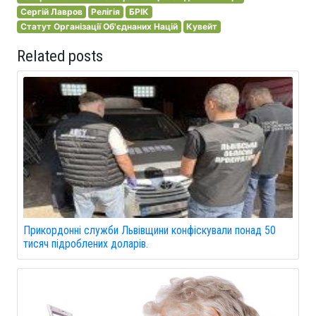
Сергій Лавров
Релігія
БРІК
Статут Організації Об'єднаних Націй
Кувейт
Related posts
Прикордонні служби Львівщини конфіскували понад 50
тисяч підроблених доларів.