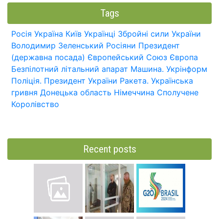
Tags
Росія
Україна
Київ
Українці
Збройні сили України
Володимир Зеленський
Росіяни
Президент
(державна посада)
Європейський Союз
Європа
Безпілотний літальний апарат
Машина.
Укрінформ
Поліція.
Президент України
Ракета.
Українська
гривня
Донецька область
Німеччина
Сполучене
Королівство
Recent posts