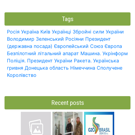
Tags
Росія
Україна
Київ
Українці
Збройні сили України
Володимир Зеленський
Росіяни
Президент
(державна посада)
Європейський Союз
Європа
Безпілотний літальний апарат
Машина.
Укрінформ
Поліція.
Президент України
Ракета.
Українська
гривня
Донецька область
Німеччина
Сполучене
Королівство
Recent posts