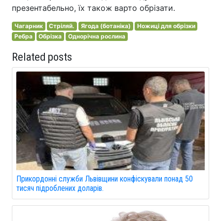
презентабельно, їх також варто обрізати.
Чагарник
Стріляй.
Ягода (ботаніка)
Ножиці для обрізки
Ребра
Обрізка
Однорічна рослина
Related posts
Прикордонні служби Львівщини конфіскували понад 50
тисяч підроблених доларів.