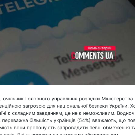
в, очільник Головного управління розвідки Міністерства
енційною загрозою для національної безпеки України. Х
аїні є складним завданням, це не є неможливим. Водноч
, переважна більшість українців (54%) вважають, що по
омість вони пропонують запровадити певні обмеження т
каналів. Які ж причини за активним обговоренням