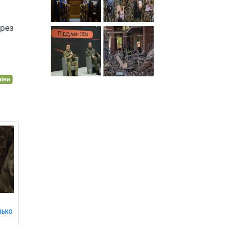
ерез
аїни
зько