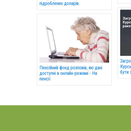
підроблених доларів.
Загро
Курсь
Пенсійний фонд розповів, які дані
бути 
доступні в онлайн-режимі - На
пенсії