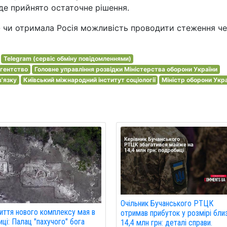
уде прийнято остаточне рішення.
-- чи отримала Росія можливість проводити стеження ч
Telegram (сервіс обміну повідомленнями)
агентство
Головне управління розвідки Міністерства оборони України
в'язку
Київський міжнародний інститут соціології
Міністр оборони Укр
Очільник Бучанського РТЦК
иття нового комплексу мая в
отримав прибуток у розмірі бли
ці: Палац "пахучого" бога
14,4 млн грн: деталі справи.