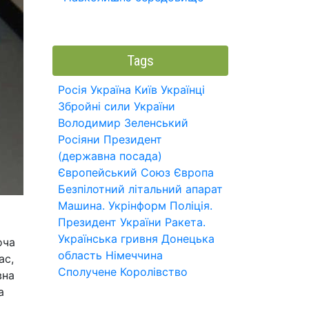
Tags
Росія
Україна
Київ
Українці
Збройні сили України
Володимир Зеленський
Росіяни
Президент
(державна посада)
Європейський Союз
Європа
Безпілотний літальний апарат
Машина.
Укрінформ
Поліція.
Президент України
Ракета.
Українська гривня
Донецька
оча
область
Німеччина
ас,
Сполучене Королівство
вна
а