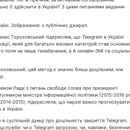
ьно її здійснити в Україні? З цими питаннями видання
їні. Зображення: з публічних джерел.
енис Гороховський підкреслив, що Telegram в Україні
ації, який для багатьох вікових категорій став основн
о поля не лише телебачення, а й онлайн-ЗМІ та соціаль
роховський, цей метод є значно більш доцільним, ніж
р.
леном Ради з питань свободи слова при президенті
упником міністра інформаційної політики (2015-2016 р
2014-2015), підкреслила, що наразі важко прогнозувати
в Україні.
е в суспільній думці про доцільність закриття Telegram.
цслужби: чи є Telegram загрозою, чи, навпаки, безпечн