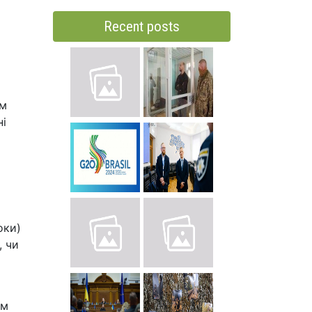
Recent posts
им
ні
оки)
, чи
им