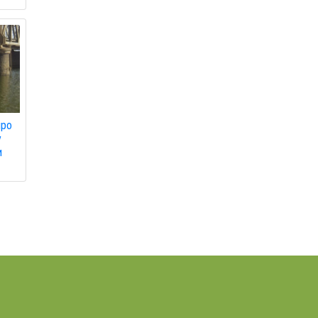
про
у
и