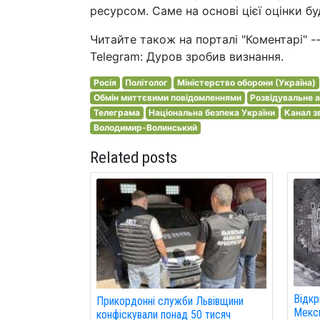
ресурсом. Саме на основі цієї оцінки б
Читайте також на порталі "Коментарі" 
Telegram: Дуров зробив визнання.
Росія
Політолог
Міністерство оборони (Україна)
Обмін миттєвими повідомленнями
Розвідувальне 
Телеграма
Національна безпека України
Канал з
Володимир-Волинський
Related posts
Відкр
Прикордонні служби Львівщини
Мекси
конфіскували понад 50 тисяч