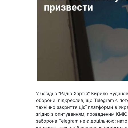
У бесіді з "Радіо Хартія" Кирило Будано
оборони, підкреслив, що Telegram є пот
технічно закриття цієї платформи в Укр
згідно з опитуванням, проведеним КМІС
заборона Telegram не є доцільною; нат
контроль, такі як блокування окремих 