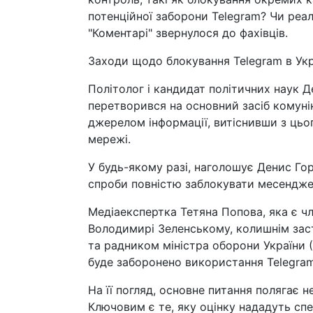
потенційної заборони Telegram? Чи реал
"Коментарі" звернулося до фахівців.
Заходи щодо блокування Telegram в Укра
Політолог і кандидат політичних наук Д
перетворився на основний засіб комунік
джерелом інформації, витіснивши з цьог
мережі.
У будь-якому разі, наголошує Денис Го
спроби повністю заблокувати месендже
Медіаекспертка Тетяна Попова, яка є ч
Володимирі Зеленському, колишнім заст
та радником міністра оборони України (
буде заборонено використання Telegram 
На її погляд, основне питання полягає н
Ключовим є те, яку оцінку нададуть спе