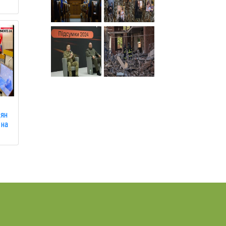
дян
 на