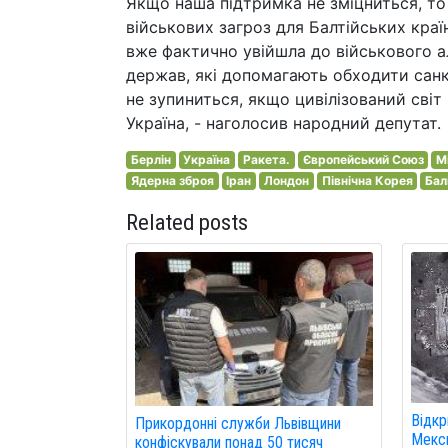
Якщо наша підтримка не зміцниться, то
військових загроз для Балтійських країн
вже фактично увійшла до військового ал
держав, які допомагають обходити санкц
не зупиниться, якщо цивілізований світ 
Україна, - наголосив народний депутат.
Берлін
Україна
Ракета.
Європейський Союз
М
Ядерна зброя
Іран
Лондон
Північна Корея
Бал
Related posts
Відкр
Прикордонні служби Львівщини
Мекси
конфіскували понад 50 тисяч