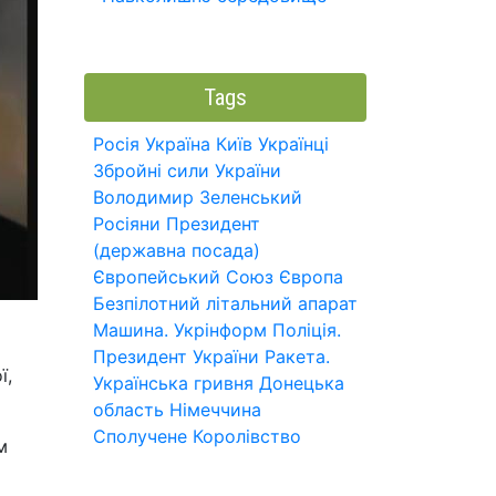
Tags
Росія
Україна
Київ
Українці
Збройні сили України
Володимир Зеленський
Росіяни
Президент
(державна посада)
Європейський Союз
Європа
Безпілотний літальний апарат
Машина.
Укрінформ
Поліція.
Президент України
Ракета.
ї,
Українська гривня
Донецька
область
Німеччина
Сполучене Королівство
м