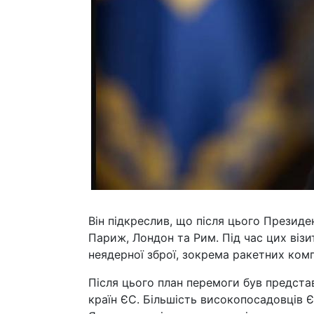
Він підкреслив, що після цього Президен
Париж, Лондон та Рим. Під час цих візи
неядерної зброї, зокрема ракетних компл
Після цього план перемоги був представ
країн ЄС. Більшість високопосадовців 