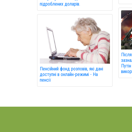
підроблених доларів.
Після
зазна
Путін
Пенсійний фонд розповів, які дані
викор
доступні в онлайн-режимі - На
пенсії