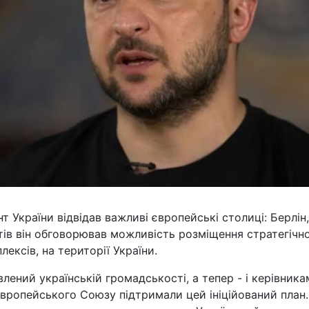
т України відвідав важливі європейські столиці: Берлін,
тів він обговорював можливість розміщення стратегічно
ексів, на території України.
лений українській громадськості, а тепер - і керівника
Європейського Союзу підтримали цей ініційований план.