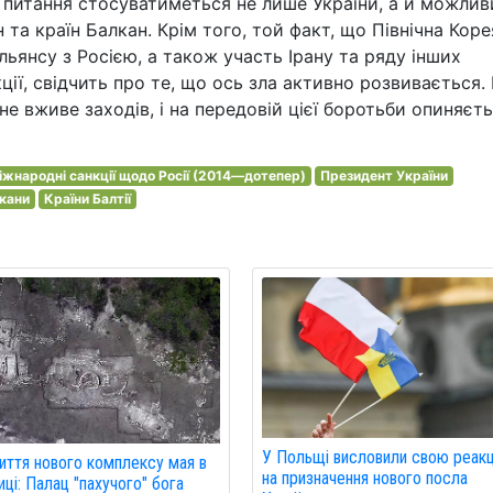
 питання стосуватиметься не лише України, а й можлив
 та країн Балкан. Крім того, той факт, що Північна Коре
ьянсу з Росією, а також участь Ірану та ряду інших
ії, свідчить про те, що ось зла активно розвивається.
не вживе заходів, і на передовій цієї боротьби опиняєт
іжнародні санкції щодо Росії (2014—дотепер)
Президент України
кани
Країни Балтії
У Польщі висловили свою реак
иття нового комплексу мая в
на призначення нового посла
ці: Палац "пахучого" бога