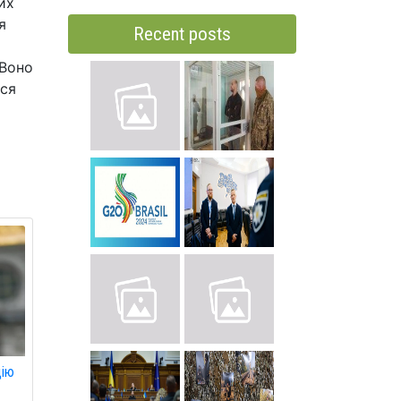
их
я
Recent posts
 Воно
ься
цію