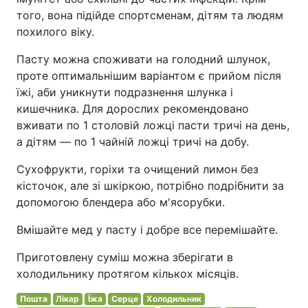
того, вона підійде спортсменам, дітям та людям
похилого віку.
Пасту можна споживати на голодний шлунок,
проте оптимальнішим варіантом є прийом після
їжі, аби уникнути подразнення шлунка і
кишечника. Для дорослих рекомендовано
вживати по 1 столовій ложці пасти тричі на день,
а дітям — по 1 чайній ложці тричі на добу.
Сухофрукти, горіхи та очищений лимон без
кісточок, але зі шкіркою, потрібно подрібнити за
допомогою блендера або м'ясорубки.
Вмішайте мед у пасту і добре все перемішайте.
Приготовлену суміш можна зберігати в
холодильнику протягом кількох місяців.
Пошта
Лікар
Їжа
Серце
Холодильник