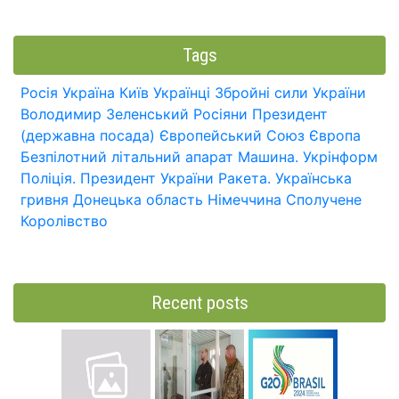
Tags
Росія
Україна
Київ
Українці
Збройні сили України
Володимир Зеленський
Росіяни
Президент
(державна посада)
Європейський Союз
Європа
Безпілотний літальний апарат
Машина.
Укрінформ
Поліція.
Президент України
Ракета.
Українська
гривня
Донецька область
Німеччина
Сполучене
Королівство
Recent posts