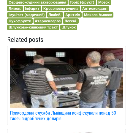
Серцево-судинні захворювання
Горіх (фрукт)
Мозок
Лимон.
Інфаркт
Кровоносна судина
Антиоксидант
Імунітет (медичний)
Любий.
Аритмія
Микола Амосов
Сухофрукти
Атеросклероз
Легені.
Шлунково-кишковий тракт
Шлунок
Related posts
Прикордонні служби Львівщини конфіскували понад 50
тисяч підроблених доларів.