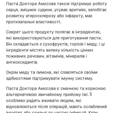
Паста Доктора Амосова також підтримує роботу
серця, зміцнює судини, усуває аритмію, запобігає
розвитку атеросклерозу або інфаркту, має
протизапальні властивості.
Секрет цього продукту полягає в інгредієнтах,
які використовуються для приготування пасти.
Він складається з сухофруктів, горіхів і меду, і ці
інгредієнти містять велику кількість цінних
поживних речовин, вітамінів, мінералів і
антиоксидантів.
Окрім меду та лимона, які славляться своїми
здібностями підтримувати імунну систему.
Паста Доктора Амосова є смачною та корисною
альтернативою звичайному прийому їжі. Її
особливо радять вживати людям, які
відновлюються після операцій, мають ослаблений
імунітет або схильні до частих інфекцій. Крім