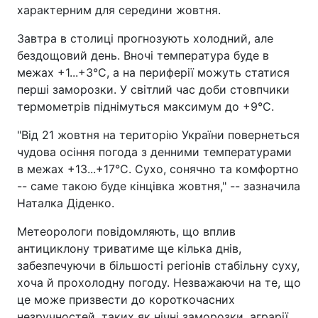
характерним для середини жовтня.
Завтра в столиці прогнозують холодний, але
бездощовий день. Вночі температура буде в
межах +1...+3°C, а на периферії можуть статися
перші заморозки. У світлий час доби стовпчики
термометрів піднімуться максимум до +9°C.
"Від 21 жовтня на територію України повернеться
чудова осіння погода з денними температурами
в межах +13...+17°C. Сухо, сонячно та комфортно
-- саме такою буде кінцівка жовтня," -- зазначила
Наталка Діденко.
Метеорологи повідомляють, що вплив
антициклону триватиме ще кілька днів,
забезпечуючи в більшості регіонів стабільну суху,
хоча й прохолодну погоду. Незважаючи на те, що
це може призвести до короткочасних
незручностей, таких як нічні заморозки, аграрії