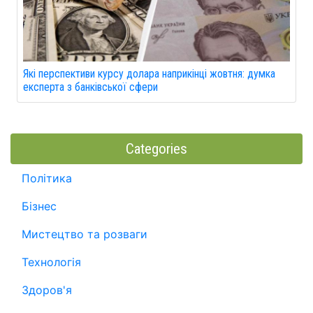
Які перспективи курсу долара наприкінці жовтня: думка
експерта з банківської сфери
Categories
Політика
Бізнес
Мистецтво та розваги
Технологія
Здоров'я