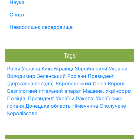
Наука
Спорт
Навколишнє середовище
Tags
Росія
Україна
Київ
Українці
Збройні сили України
Володимир Зеленський
Росіяни
Президент
(державна посада)
Європейський Союз
Європа
Безпілотний літальний апарат
Машина.
Укрінформ
Поліція.
Президент України
Ракета.
Українська
гривня
Донецька область
Німеччина
Сполучене
Королівство