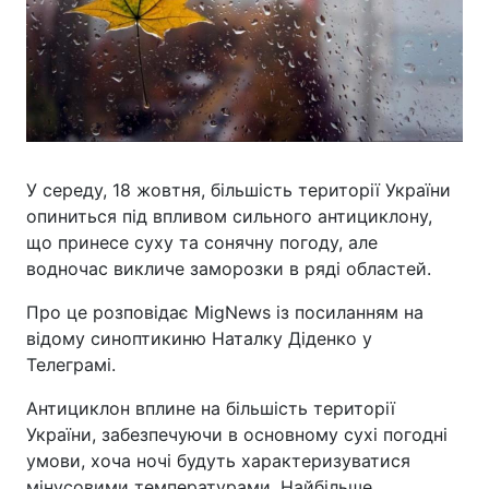
У середу, 18 жовтня, більшість території України
опиниться під впливом сильного антициклону,
що принесе суху та сонячну погоду, але
водночас викличе заморозки в ряді областей.
Про це розповідає MigNews із посиланням на
відому синоптикиню Наталку Діденко у
Телеграмі.
Антициклон вплине на більшість території
України, забезпечуючи в основному сухі погодні
умови, хоча ночі будуть характеризуватися
мінусовими температурами. Найбільше