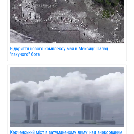
Відкриття нового комплексу мая в Мексиці: Палац
"пахучого" бога
Керченський міст в затуманеному диму: над анексованим