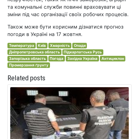
та комунальні служби повинні враховувати ці
зміни під час організації своїх робочих процесів.
Також може бути корисним дізнатися прогноз
погоди в Україні на 17 жовтня.
Температура
Київ
Хмарність
Опади
Дніпропетровська область
Підкарпатська Русь
Запорізька область
Погода
Західна Україна
Антициклон
Промерзання ґрунту
Related posts