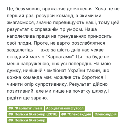
Це, безумовно, вражаюче досягнення. Хоча це не
перший раз, ресурси команд, з якими ми
змагаємося, значно перевищують наші, тому цей
результат є справжнім тріумфом. Наша
наполеглива праця на тренуваннях приносить
свої плоди. Проте, не варто розслаблятися
заздалегідь — вже за шість днів нас чекає
складний матч з "Карпатами". Ця гра буде не
менш напруженою, ніж усі попередні. На мою
думку, нинішній чемпіонат України такий, що
кожна команда має можливість боротися і
чинити опір супротивнику. Результат дійсно
позитивний, але ми лише на початку шляху, і
радіти ще зарано.
ФК "Карпати" Львів
Асоціативний футбол
ФК Полісся Житомир (2016)
ФК "Олександрія
Олександрія
ФК Полісся Житомир