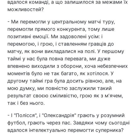
вдалося команді, а що залишилося за межами їх
можливостей?
- Ми перемогли у центральному матчі туру,
перемогли прямого конкурента, тому лише
позитивні емоції. Ми задоволені усім: і
перемогою, і грою, і ставленням гравців до
матчу, як вони викладалися на полі. У першому
таймі у нас була повна перевага, ми дуже
впевнено виходили з оборони, хоча небезпечних
моментів було не так багато, як хотілося. У
другому таймі гра була досить рівною, але, на
мою думку, ми повністю заслужили такий
результат своєю сміливістю, грою як з мʼячем,
так і без нього.
- І "Полісся", і "Олександрія" грають у розумний
футбол, грають через пас. Завдяки чому сьогодні
вдалося інтелектуально перемогти суперника?