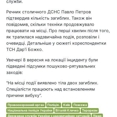
служби.
Речник столичного ДСНС Павло Петров
підтвердив кількість загиблих. Також він
повідомив, скільки техніки продовжувало
працювати на місці. Про перші хвилин після того,
як трапилася надзвичайна подія, розповіли і
очевидці. Детальніше у сюжеті кореспондентки
ТСН Дар'ї Божко.
Увечері 8 вересня на локації інциденту були
підведені підсумки пошуково-рятувальних
заходів:
"На місці події виявлено тіла двох загиблих.
Спеціалісти працюють над встановленням
причини вибуху".
Правоохоронний орган
Поліція.
Київ
Пожежа
Національна поліція України
Віталій Кличко
Тероризм
Державна служба України з надзвичайних ситуацій
Лікар