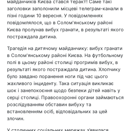
майданчиків Києва стався теракт! Саме такі
заголовки заполонили місцеві телеграм-канали в
пізні години 10 вересня. У повідомленнях
повідомлялося, що в Солом'янському районі
Києва пролунав вибух гранати, в результаті якого
постраждала дитина.
Трагедія на дитячому майданчику: вибух гранати
в Солом'янському районі Києва. На футбольному
полі в цьому районі столиці прогримів вибух, в
результаті якого постраждала дитина. Хлопчику
було завдано поранення ноги під час цього
жахливого інциденту. Така ситуація викликає
шок і занепокоєння щодо безпеки дітей навіть у
серці столиці. Правоохоронні органи займаються
розслідуванням обставин вибуху та
встановленням осіб, відповідальних за цей
злочин.
У столичних соціальних мережах з’явилася