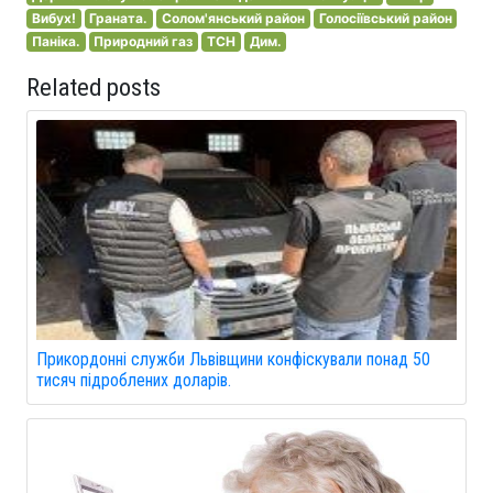
Вибух!
Граната.
Солом'янський район
Голосіївський район
Паніка.
Природний газ
ТСН
Дим.
Related posts
Прикордонні служби Львівщини конфіскували понад 50
тисяч підроблених доларів.