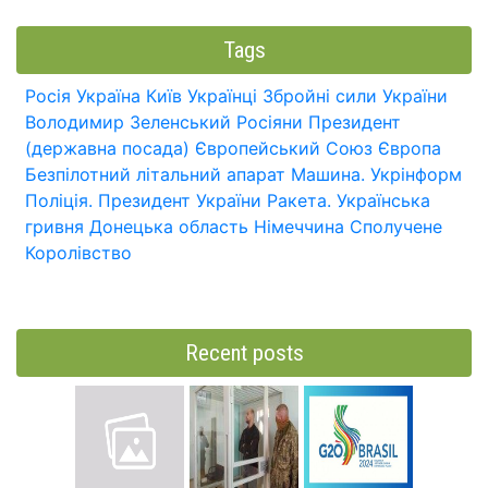
Tags
Росія
Україна
Київ
Українці
Збройні сили України
Володимир Зеленський
Росіяни
Президент
(державна посада)
Європейський Союз
Європа
Безпілотний літальний апарат
Машина.
Укрінформ
Поліція.
Президент України
Ракета.
Українська
гривня
Донецька область
Німеччина
Сполучене
Королівство
Recent posts