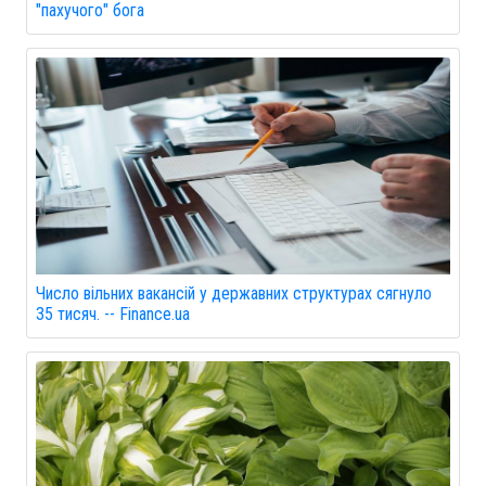
"пахучого" бога
Число вільних вакансій у державних структурах сягнуло
35 тисяч. -- Finance.ua