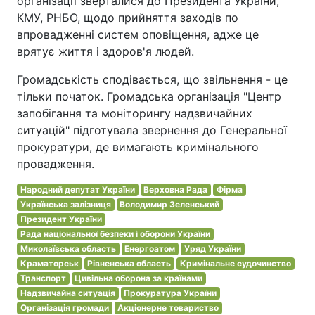
організації зверталися до Президента України,
КМУ, РНБО, щодо прийняття заходів по
впровадженні систем оповіщення, адже це
врятує життя і здоров'я людей.
Громадськість сподівається, що звільнення - це
тільки початок. Громадська організація "Центр
запобігання та моніторингу надзвичайних
ситуацій" підготувала звернення до Генеральної
прокуратури, де вимагають кримінального
провадження.
Народний депутат України
Верховна Рада
Фірма
Українська залізниця
Володимир Зеленський
Президент України
Рада національної безпеки і оборони України
Миколаївська область
Енергоатом
Уряд України
Краматорськ
Рівненська область
Кримінальне судочинство
Транспорт
Цивільна оборона за країнами
Надзвичайна ситуація
Прокуратура України
Організація громади
Акціонерне товариство