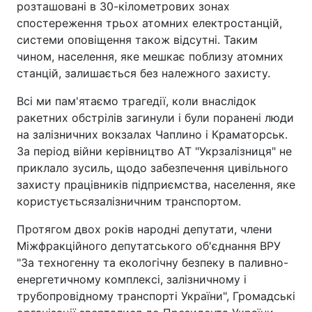
розташовані в 30-кілометрових зонах
спостереження трьох атомних електростанцій,
системи оповіщення також відсутні. Таким
чином, населення, яке мешкає поблизу атомних
станцій, залишається без належного захисту.
Всі ми пам'ятаємо трагедії, коли внаслідок
ракетних обстрілів загинули і були поранені люди
на залізничних вокзалах Чаплино і Краматорськ.
За період війни керівництво АТ "Укрзалізниця" не
приклало зусиль, щодо забезпечення цивільного
захисту працівників підприємства, населення, яке
користуєтьсязалізничним транспортом.
Протягом двох років народні депутати, члени
Міжфракційного депутатського об'єднання ВРУ
"За техногенну та екологічну безпеку в паливно-
енергетичному комплексі, залізничному і
трубопровідному транспорті України", Громадські