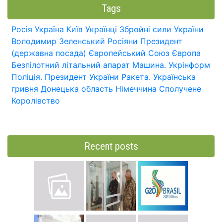
Tags
Росія
Україна
Київ
Українці
Збройні сили України
Володимир Зеленський
Росіяни
Президент
(державна посада)
Європейський Союз
Європа
Безпілотний літальний апарат
Машина.
Укрінформ
Поліція.
Президент України
Ракета.
Українська
гривня
Донецька область
Німеччина
Сполучене
Королівство
Recent posts